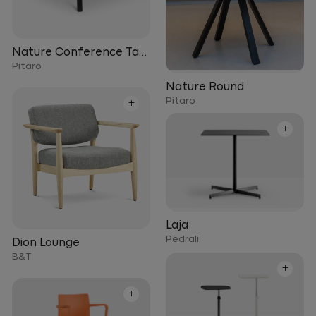
Nature Conference Table
Pitaro
Nature Round
Pitaro
+
+
Laja
Pedrali
Dion Lounge
B&T
+
+