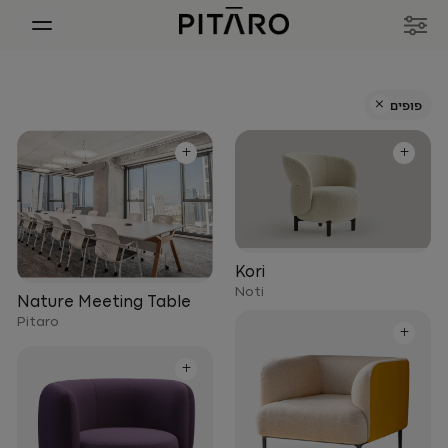
+
פופים
+
+
Kori
Noti
Nature Meeting Table
Pitaro
+
+