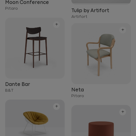
Moon Conference
Pitaro
Tulip by Artifort
Artifort
+
+
Dante Bar
Neta
B&T
Pitaro
+
+