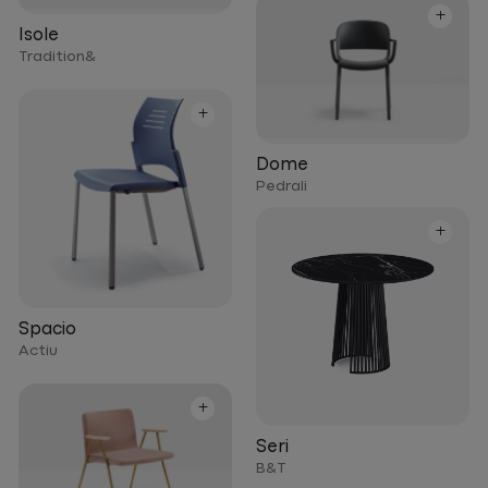
+
Isole
Tradition&
+
Dome
Pedrali
+
Spacio
Actiu
+
Seri
B&T