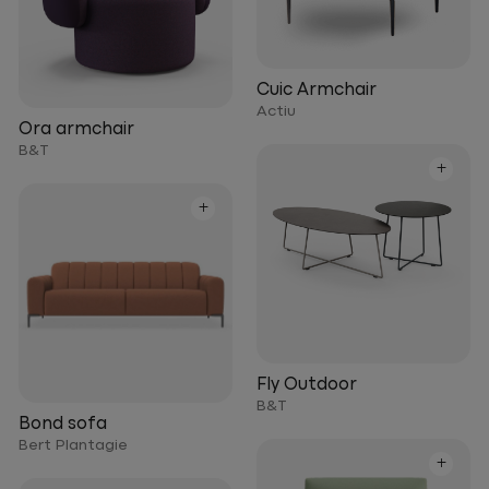
Cuic Armchair
Actiu
Ora armchair
B&T
+
+
Fly Outdoor
B&T
Bond sofa
Bert Plantagie
+