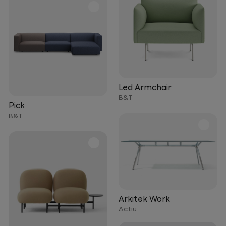
+
Led Armchair
B&T
Pick
B&T
+
+
Arkitek Work
Actiu