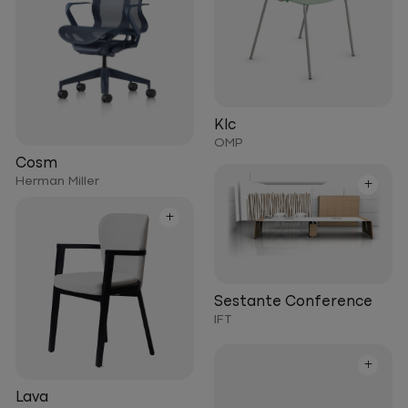
Klc
OMP
Cosm
Herman Miller
+
+
Sestante Conference
IFT
+
Lava