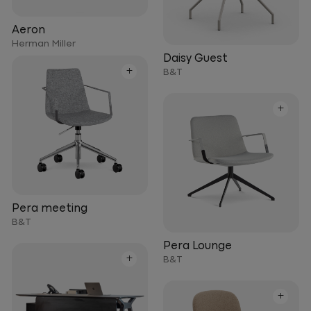
Aeron
Herman Miller
Daisy Guest
+
B&T
+
Pera meeting
B&T
Pera Lounge
+
B&T
+