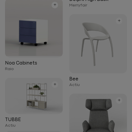
+
Merryfair
+
Noa Cabinets
Raio
Bee
+
Actiu
+
TUBBE
Actiu