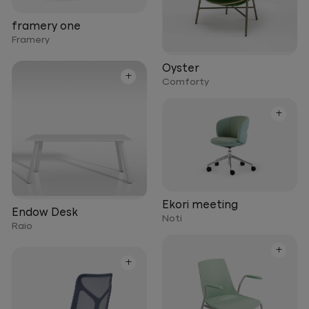
framery one
Framery
Oyster
+
Comforty
+
Ekori meeting
Endow Desk
Noti
Raio
+
+