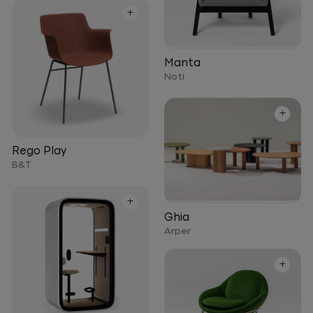
+
Manta
Noti
+
Rego Play
B&T
+
Ghia
Arper
+