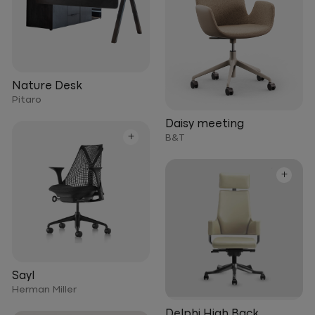
Nature Desk
Pitaro
Daisy meeting
+
B&T
+
Sayl
Herman Miller
Delphi High Back