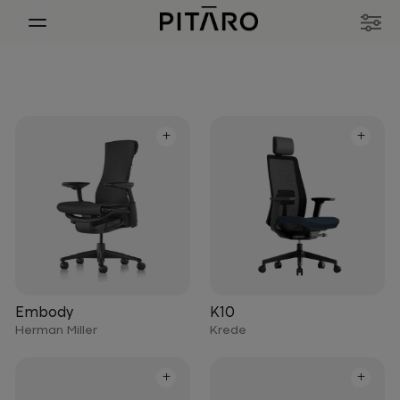
+
+
Embody
K10
Herman Miller
Krede
+
+