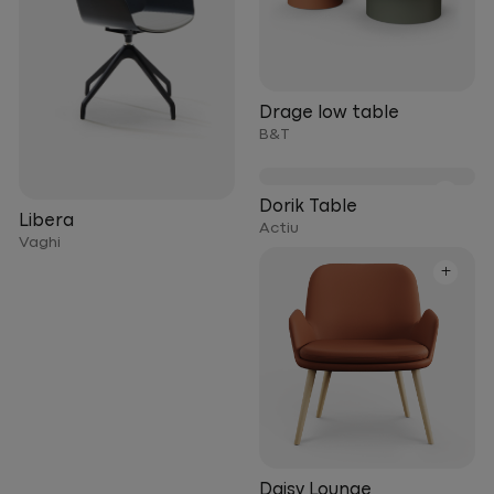
Drage low table
B&T
+
Dorik Table
Libera
Actiu
Vaghi
+
Daisy Lounge