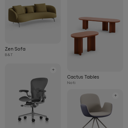
Zen Sofa
B&T
+
Cactus Tables
Noti
+