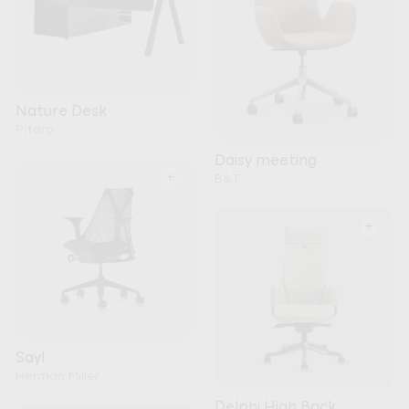
Nature Desk
Pitaro
Daisy meeting
+
B&T
+
Sayl
Herman Miller
Delphi High Back