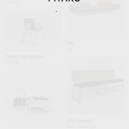
FAMEG
+
Piu
B&T
Osaka by Pedrali
Pedrali
+
+
Kiko Bench
Bert Plantagie