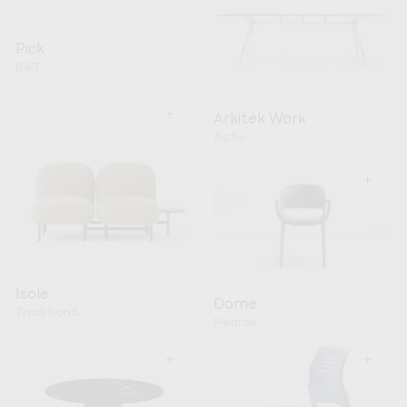
Pick
B&T
+
Arkitek Work
Actiu
+
Isole
Dome
Tradition&
Pedrali
+
+