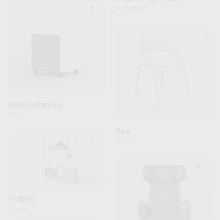
+
Merryfair
+
Noa Cabinets
Raio
Bee
+
Actiu
+
TUBBE
Actiu