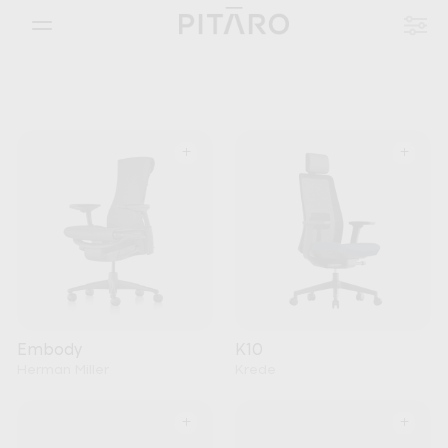
+
+
Embody
K10
Herman Miller
Krede
+
+