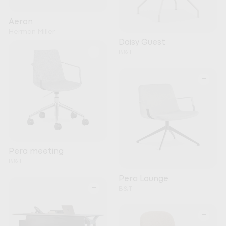
Aeron
Herman Miller
Daisy Guest
+
B&T
+
Pera meeting
B&T
Pera Lounge
+
B&T
+