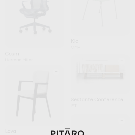
Klc
OMP
Cosm
Herman Miller
+
+
Sestante Conference
IFT
+
Lava