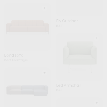
+
Fly Outdoor
B&T
+
Bond sofa
Bert Plantagie
+
Led Armchair
B&T
+