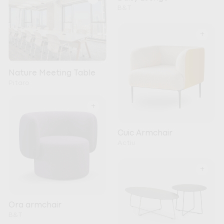
B&T
+
Nature Meeting Table
Pitaro
+
Cuic Armchair
Actiu
+
Ora armchair
B&T