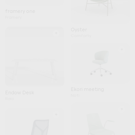
framery one
Framery
Oyster
+
Comforty
+
Ekori meeting
Endow Desk
Noti
Raio
+
+