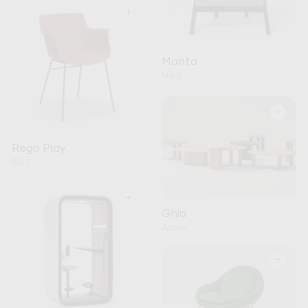
+
Manta
Noti
+
Rego Play
B&T
+
Ghia
Arper
+