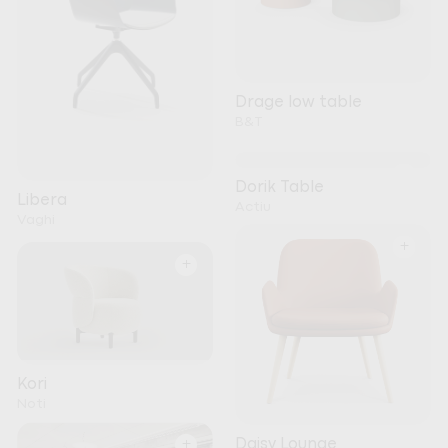
Drage low table
B&T
+
Dorik Table
Libera
Actiu
Vaghi
+
+
Kori
Noti
+
Daisy Lounge