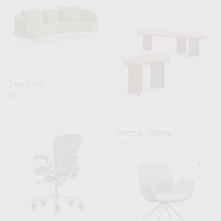
Zen Sofa
B&T
+
Cactus Tables
Noti
+