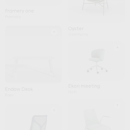
framery one
Framery
Oyster
+
Comforty
+
Ekori meeting
Endow Desk
Noti
Raio
+
+