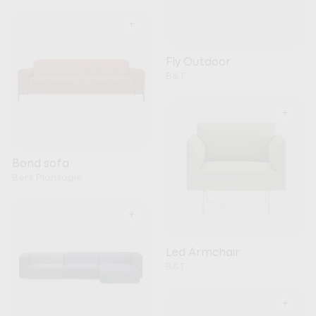
+
Fly Outdoor
B&T
+
Bond sofa
Bert Plantagie
+
Led Armchair
B&T
+