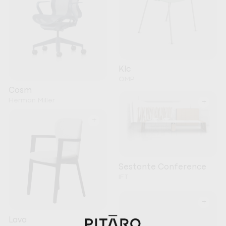
Klc
OMP
Cosm
Herman Miller
+
+
Sestante Conference
IFT
+
Lava