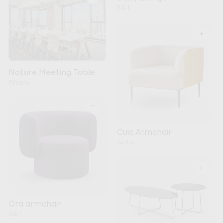
B&T
+
Nature Meeting Table
Pitaro
+
Cuic Armchair
Actiu
+
Ora armchair
B&T