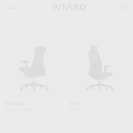
+
+
Embody
K10
Herman Miller
Krede
+
+