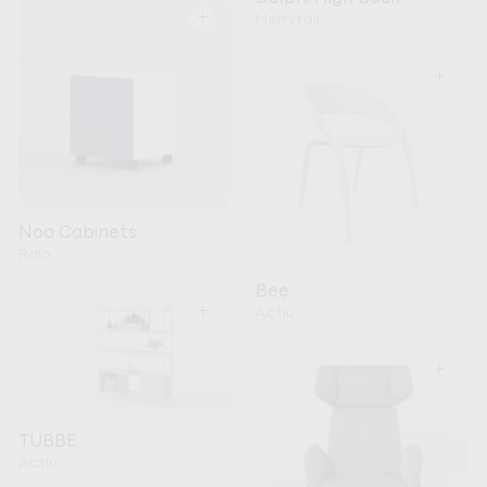
+
Merryfair
+
Noa Cabinets
Raio
Bee
+
Actiu
+
TUBBE
Actiu