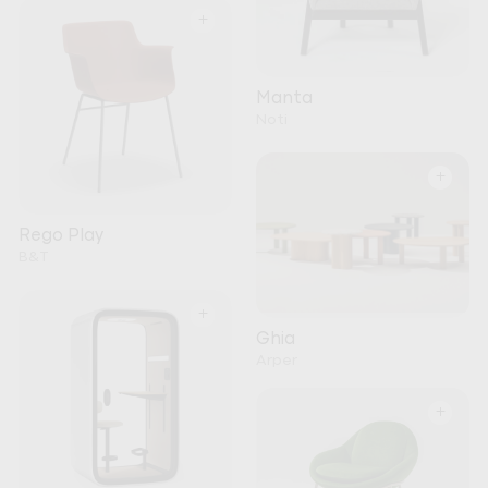
+
Manta
Noti
+
Rego Play
B&T
+
Ghia
Arper
+