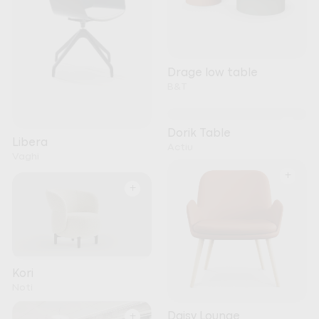
Drage low table
B&T
+
Dorik Table
Libera
Actiu
Vaghi
+
+
Kori
Noti
+
Daisy Lounge