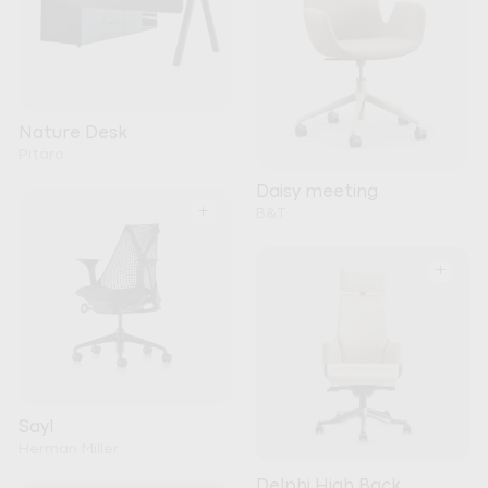
Nature Desk
Pitaro
Daisy meeting
+
B&T
+
Sayl
Herman Miller
Delphi High Back