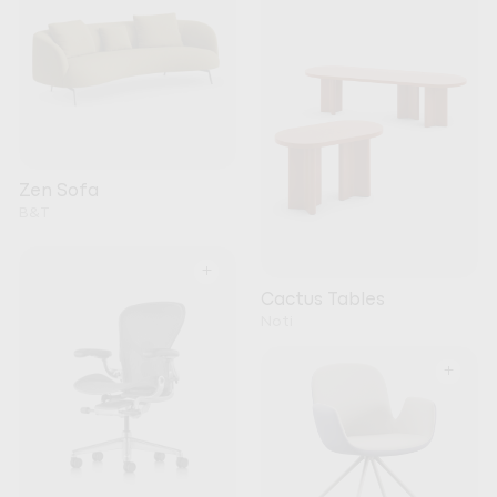
Zen Sofa
B&T
+
Cactus Tables
Noti
+