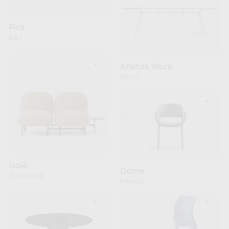
Pick
B&T
+
Arkitek Work
Actiu
+
Isole
Dome
Tradition&
Pedrali
+
+