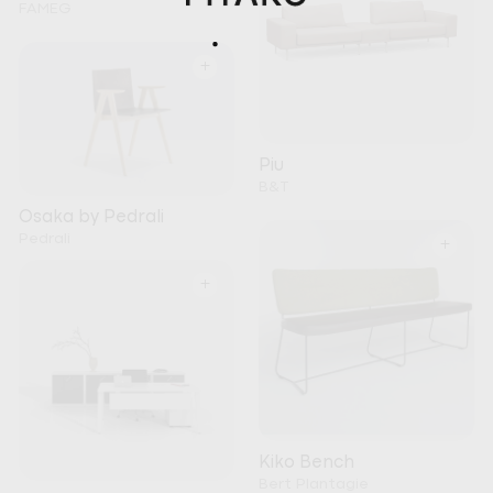
FAMEG
+
Piu
B&T
Osaka by Pedrali
Pedrali
+
+
Kiko Bench
Bert Plantagie