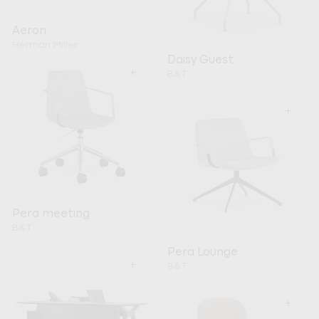
Aeron
Herman Miller
Daisy Guest
+
B&T
+
Pera meeting
B&T
Pera Lounge
+
B&T
+