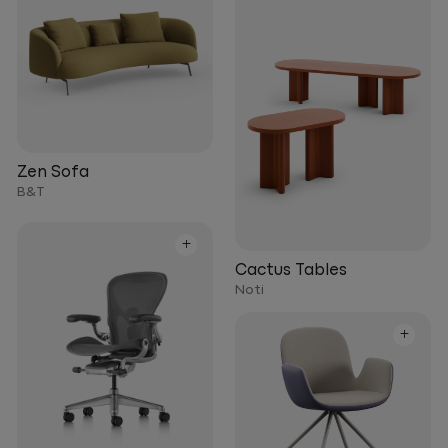
Zen Sofa
B&T
+
Cactus Tables
Noti
+