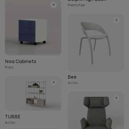
+
Merryfair
+
Noa Cabinets
Raio
Bee
+
Actiu
+
TUBBE
Actiu