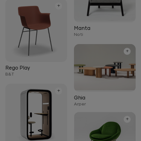
+
Manta
Noti
+
Rego Play
B&T
+
Ghia
Arper
+