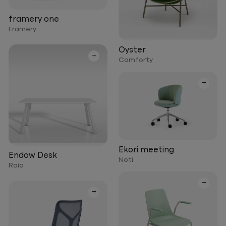
framery one
Framery
Oyster
+
Comforty
+
Ekori meeting
Endow Desk
Noti
Raio
+
+