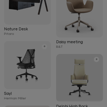
Nature Desk
Pitaro
Daisy meeting
+
B&T
+
Sayl
Herman Miller
Delphi High Back