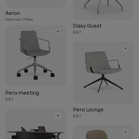
Aeron
Herman Miller
Daisy Guest
+
B&T
+
Pera meeting
B&T
Pera Lounge
+
B&T
+