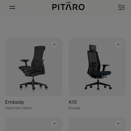
+
+
Embody
K10
Herman Miller
Krede
+
+