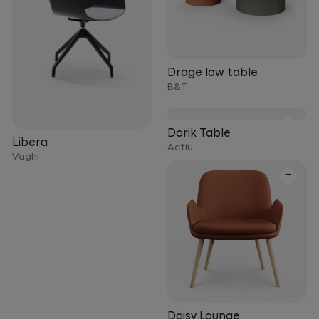
Drage low table
B&T
+
Dorik Table
Libera
Actiu
Vaghi
+
Daisy Lounge