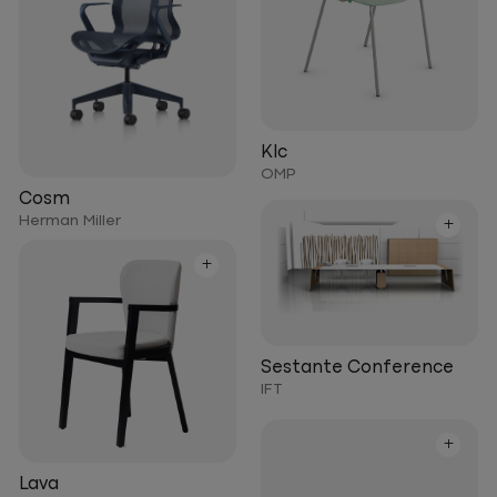
Klc
OMP
Cosm
Herman Miller
+
+
Sestante Conference
IFT
+
Lava