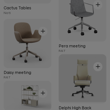
+
Cactus Tables
Noti
+
Pera meeting
B&T
+
Daisy meeting
B&T
+
Delphi High Back