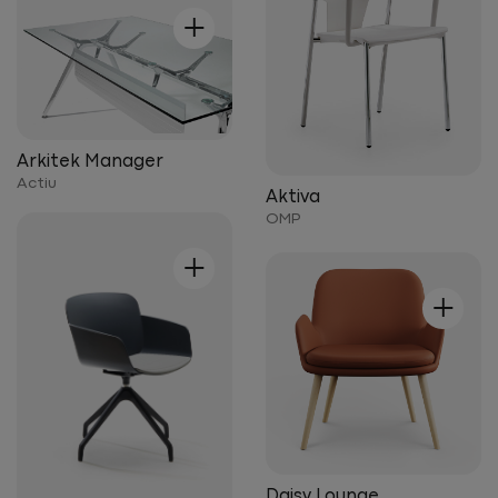
+
Arkitek Manager
Actiu
Aktiva
OMP
+
+
Daisy Lounge