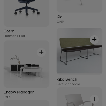
Klc
OMP
Cosm
+
Herman Miller
+
Kiko Bench
Bert Plantagie
Endow Manager
+
Raio