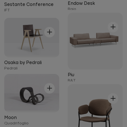
Endow Desk
Sestante Conference
Raio
IFT
+
+
Osaka by Pedrali
Pedrali
Piu
B&T
+
+
Moon
Quadrifoglio