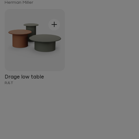
Herman Miller
+
Drage low table
B&T