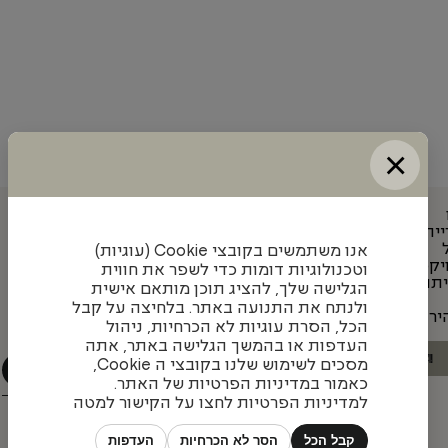
×
ייה
עדכונים והשראה מאיתנו
אנו משתמשים בקובצי Cookie (עוגיות)
יקט
וטכנולוגיות דומות כדי לשפר את חווית
תוף
הגלישה שלך, להציג תוכן מותאם אישית
הצטרפו לניוזלטר שלנו כדי להתעדכן בעיצובים חדשים,
ולנתח את התנועה באתר. בלחיצה על קבל
יר
פרויקטים מעניינים ומגמות בתחום
הכל, הסרת עוגיות לא הכרחיות, ניהול
העדפות או בהמשך הגלישה באתר, אתה
הבא
1
/
4
מסכים לשימוש שלנו בקובצי ה Cookie,
כאמור במדיניות הפרטיות של האתר.
למדיניות הפרטיות לחצו על הקישור למטה
קבל הכל
הסר לא הכרחיות
העדפות