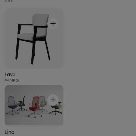
Noti
+
Lava
FAMEG
+
Lino