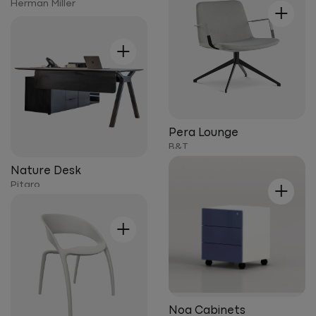
+
Herman Miller
+
Pera Lounge
B&T
Nature Desk
+
Pitaro
+
Noa Cabinets