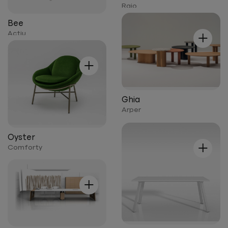
Raio
Bee
+
Actiu
+
Ghia
Arper
Oyster
+
Comforty
+