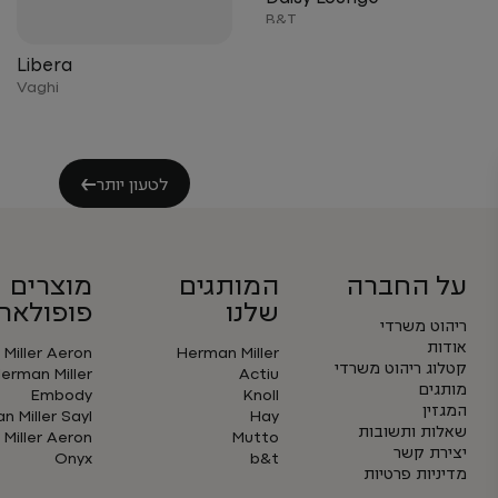
B&T
Libera
Vaghi
לטעון יותר
על החברה
המותגים
מוצרים
שלנו
פופולארי
ריהוט משרדי
אודות
Miller Aeron
Herman Miller
קטלוג ריהוט משרדי
erman Miller
Actiu
מותגים
Embody
Knoll
המגזין
 Miller Sayl
Hay
שאלות ותשובות
Miller Aeron
Mutto
יצירת קשר
Onyx
b&t
מדיניות פרטיות