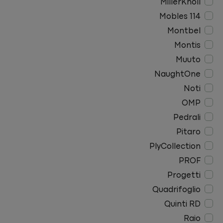
MillerKnoll
Mobles 114
Montbel
Montis
Muuto
NaughtOne
Noti
OMP
Pedrali
Pitaro
PlyCollection
PROF
Progetti
Quadrifoglio
Quinti RD
Raio