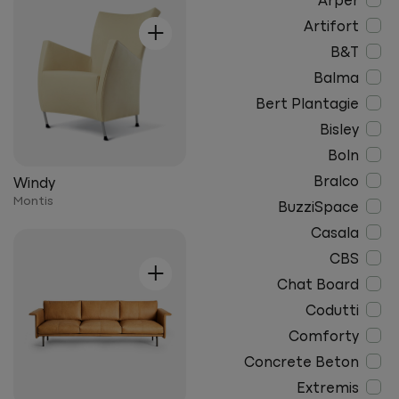
Arper
+
Artifort
B&T
Balma
Bert Plantagie
Bisley
Boln
Bralco
Windy
Montis
BuzziSpace
Casala
+
CBS
Chat Board
Codutti
Comforty
Concrete Beton
Extremis