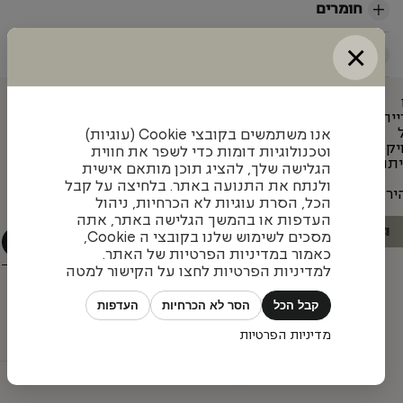
חומרים
×
קטלוגים
ייה
עדכונים והשראה מאיתנו
אנו משתמשים בקובצי Cookie (עוגיות)
יקט
וטכנולוגיות דומות כדי לשפר את חווית
תוף
הגלישה שלך, להציג תוכן מותאם אישית
הצטרפו לניוזלטר שלנו כדי להתעדכן בעיצובים חדשים,
ולנתח את התנועה באתר. בלחיצה על קבל
יר
פרויקטים מעניינים ומגמות בתחום
הכל, הסרת עוגיות לא הכרחיות, ניהול
העדפות או בהמשך הגלישה באתר, אתה
הבא
1
/
4
מסכים לשימוש שלנו בקובצי ה Cookie,
כאמור במדיניות הפרטיות של האתר.
למדיניות הפרטיות לחצו על הקישור למטה
קבל הכל
הסר לא הכרחיות
העדפות
מדיניות הפרטיות
כל הזכויות שמורות © פיטרו ריהוט משרדי 2026