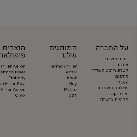
על החברה
המותגים
מוצרים
שלנו
פופולארי
ריהוט משרדי
אודות
Miller Aeron
Herman Miller
קטלוג ריהוט משרדי
erman Miller
Actiu
מותגים
Embody
Knoll
המגזין
 Miller Sayl
Hay
שאלות ותשובות
Miller Aeron
Mutto
יצירת קשר
Onyx
b&t
מדיניות פרטיות