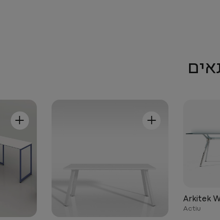
אים
+
+
Arkitek 
Actiu