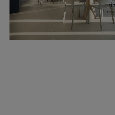
פן
שית