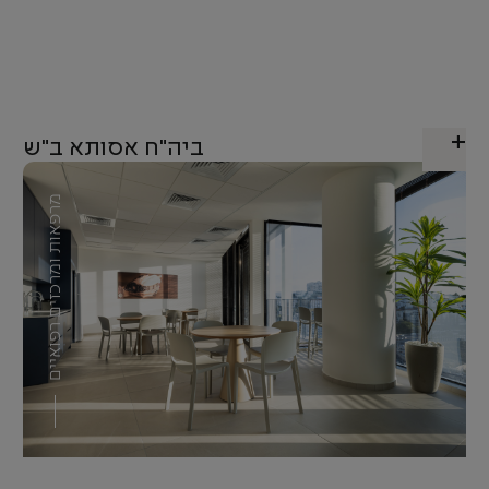
ביה"ח אסותא ב"ש
מרפאות ומרכזים רפואיים