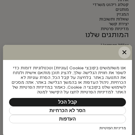
אודות
קטלוג ריהוט משרדי
מותגים
המגזין
שאלות ותשובות
יצירת קשר
מדיניות פרטיות
המותגים שלנו
Herman Miller
Actiu
×
Knoll
Hay
Mutto
אנו משתמשים בקובצי Cookie (עוגיות) וטכנולוגיות דומות כדי
b&t
מוצרים פופולאריים
לשפר את חווית הגלישה שלך, להציג תוכן מותאם אישית ולנתח
את התנועה באתר. בלחיצה על קבל הכל, הסרת עוגיות לא
הכרחיות, ניהול העדפות או בהמשך הגלישה באתר, אתה מסכים
Herman Miller Aeron
לשימוש שלנו בקובצי ה Cookie, כאמור במדיניות הפרטיות של
Herman Miller Embody
האתר. למדיניות הפרטיות לחצו על הקישור למטה
Herman Miller Sayl
Herman Miller Aeron Onyx
קבל הכל
כסאות משרדיים
הסר לא הכרחיות
כסאות משרדיים
העדפות
כסאות מנהלים
כסאות לחדרי ישיבות
מדיניות הפרטיות
כסאות מעבדה