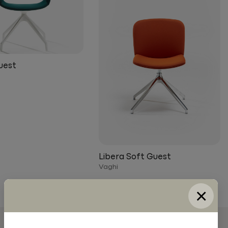
uest
Libera Soft Guest
Vaghi
×