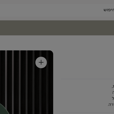
+
,
רה.