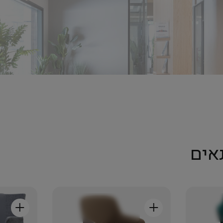
אים
+
+