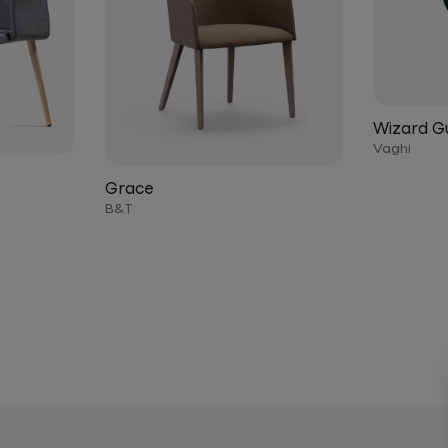
Wizard G
Vaghi
Grace
B&T