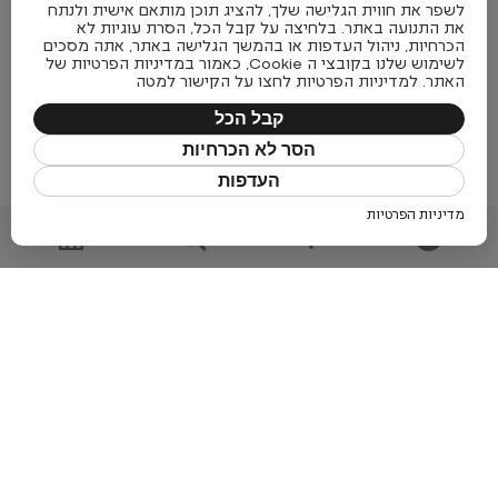
לשפר את חווית הגלישה שלך, להציג תוכן מותאם אישית ולנתח
את התנועה באתר. בלחיצה על קבל הכל, הסרת עוגיות לא
הכרחיות, ניהול העדפות או בהמשך הגלישה באתר, אתה מסכים
לשימוש שלנו בקובצי ה Cookie, כאמור במדיניות הפרטיות של
האתר. למדיניות הפרטיות לחצו על הקישור למטה
Delphi High Back
Merryfair
קבל הכל
Verus
הסר לא הכרחיות
Herman Miller
+
העדפות
+
מדיניות הפרטיות
E55
Krede
White Sayl Special Edition
Herman Miller
+