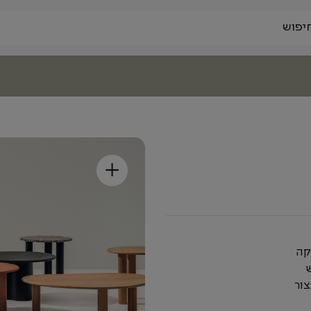
+
קה
ש
צור