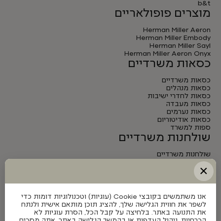
b&t
מוצרים פופולאריים
Herman Miller Aeron
Herman Miller Embody
Herman Miller Sayl
Herman Miller Aeron Onyx
כסאות משרדיים
כסאות משרדיים
כסאות מנהלים
כסאות לחדרי ישיבות
כסאות מעבדה
כסאות נערמים
כסאות אודיטוריום
ספות למשרד
שולחנות משרדיים
שולחנות משרדיים
שולחנות מנהלים
×
שולחנות לחדרי ישיבות
שולחנות מתכווננים חשמליים
אנו משתמשים בקובצי Cookie (עוגיות) וטכנולוגיות דומות כדי
לשפר את חווית הגלישה שלך, להציג תוכן מותאם אישית ולנתח
את התנועה באתר. בלחיצה על קבל הכל, הסרת עוגיות לא
הכרחיות, ניהול העדפות או בהמשך הגלישה באתר, אתה מסכים