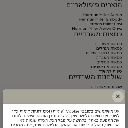
מוצרים פופולאריים
Herman Miller Aeron
Herman Miller Embody
Herman Miller Sayl
Herman Miller Aeron Onyx
כסאות משרדיים
כסאות משרדיים
כסאות מנהלים
כסאות לחדרי ישיבות
כסאות מעבדה
כסאות נערמים
כסאות אודיטוריום
ספות למשרד
שולחנות משרדיים
שולחנות משרדיים
שולחנות מנהלים
×
שולחנות לחדרי ישיבות
שולחנות מתכווננים חשמליים
אנו משתמשים בקובצי Cookie (עוגיות) וטכנולוגיות דומות כדי
לשפר את חווית הגלישה שלך, להציג תוכן מותאם אישית ולנתח
את התנועה באתר. בלחיצה על קבל הכל, הסרת עוגיות לא
הכרחיות, ניהול העדפות או בהמשך הגלישה באתר, אתה מסכים