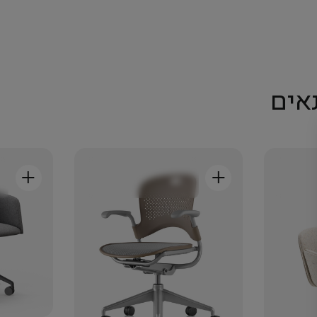
אים
+
+