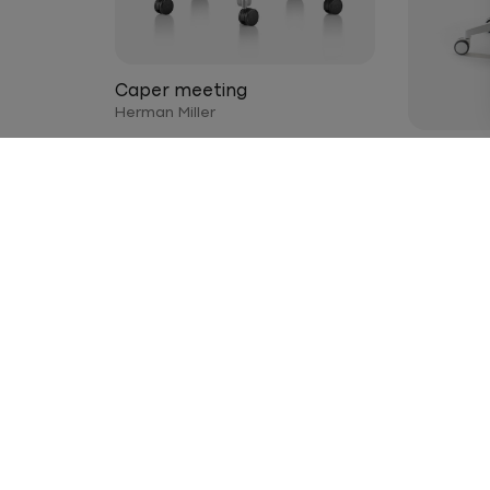
Caper meeting
Herman Miller
Libera S
Vaghi
על החברה
המותגים
מוצרים
שלנו
פופולארי
ריהוט משרדי
אודות
Miller Aeron
Herman Miller
קטלוג ריהוט משרדי
erman Miller
Actiu
מותגים
Embody
Knoll
המגזין
 Miller Sayl
Hay
שאלות ותשובות