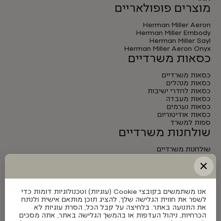
מוצרים פופולאריים
Herman Miller Aeron
Herman Miller Embody
Herman Miller Sayl
Herman Miller Aeron Onyx
כסאות משרדיים
כסאות משרדיים
כסאות מנהלים
כסאות לחדרי ישיבות
כסאות מעבדה
כסאות נערמים
כסאות אודיטוריום
ספות למשרד
שולחנות משרדיים
שולחנות משרדיים
שולחנות מנהלים
×
שולחנות לחדרי ישיבות
שולחנות מתכווננים חשמליים
אנו משתמשים בקובצי Cookie (עוגיות) וטכנולוגיות דומות כדי
לשפר את חווית הגלישה שלך, להציג תוכן מותאם אישית ולנתח
את התנועה באתר. בלחיצה על קבל הכל, הסרת עוגיות לא
הכרחיות, ניהול העדפות או בהמשך הגלישה באתר, אתה מסכים