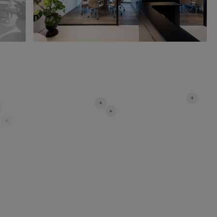
+
+
+
+