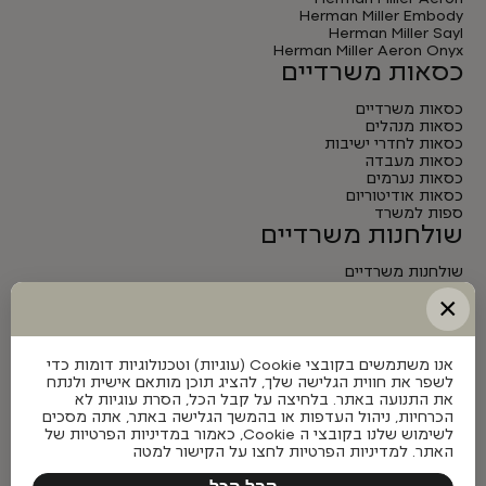
Herman Miller Embody
Herman Miller Sayl
Herman Miller Aeron Onyx
כסאות משרדיים
כסאות משרדיים
כסאות מנהלים
כסאות לחדרי ישיבות
כסאות מעבדה
כסאות נערמים
כסאות אודיטוריום
ספות למשרד
שולחנות משרדיים
שולחנות משרדיים
שולחנות מנהלים
×
שולחנות לחדרי ישיבות
שולחנות מתכווננים חשמליים
אנו משתמשים בקובצי Cookie (עוגיות) וטכנולוגיות דומות כדי
לשפר את חווית הגלישה שלך, להציג תוכן מותאם אישית ולנתח
את התנועה באתר. בלחיצה על קבל הכל, הסרת עוגיות לא
הכרחיות, ניהול העדפות או בהמשך הגלישה באתר, אתה מסכים
לשימוש שלנו בקובצי ה Cookie, כאמור במדיניות הפרטיות של
האתר. למדיניות הפרטיות לחצו על הקישור למטה