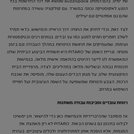
של ימינו, בהם המותג BuzziSpace שנושא את דגל החדשנות בכל
הנוגע לאקוסטיקה נכונה במשרד, עם קולקציה עשירה בפתרונות
שהם גם אסתטיים וגם יעילים.
לצד זאת, וכדי לחזק את החוויה דרך הראייה והמישוש, כדאי תמיד
לשלב חומרים חמים למגע כמו עץ ובדים, בגוונים רכים ובטקסטורות
נעימות, שמעמיקים את תחושת הנינוחות במהלך העבודה וגם בזמן
מנוחה. נגריית האומן של PITARO היא תשתית הביצוע הביתית שלנו,
המאפשרת לנו לייצר רהיטים בהתאמה אישית מלאה, בגמישות
תכנונית גבוהה ובשליטה מלאה בתהליכים. לצדה, מרפדיית הבית
המקצועית שלנו, על מגוון הבדים העצום שלה, מוסיפה את שכבת
הרכות, הצבע והנוחות שמשפיעה על השפה העיצובית ועל חוויית
השימוש במרחב.
רווחת עובדים וסביבות עבודה משתנות
אז מסתבר שההיברידיות והגמישות כאן כדי להישאר, והן ימשיכו
לבלוט בתכנון גם בשנים הבאות. PITARO לא רק מאמצת את
המגמות, אלא הופכת אותן למתודולוגיה ולכלים עיצוביים. בעזרת