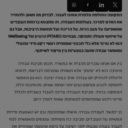
התקופה החולפת מלמדת אותנו לעצור, לבדוק מה חשוב ולהחזיר
את האדם למרכז. בעולמות העבודה, זה מתבטא ברווחת העובדים
שמשפיעה על מצב הרוח, על הריכוז ועל תחושת היציבות, אבל גם
על שיתוף פעולה ותפוקה. מבחינת
PITARO
הרעיון של
Wellbeing
הוא לא טרנד אלא כלי תכנוני שמפחית רעשי רקע פיזי ומנטלי
ומאפשר עבודה שנעה בטבעיות בין מיקוד לשיתוף.
בין אם אנחנו עובדים מהבית או במשרד, תכנון סביבת עבודה
מיטיבה הוא לא “פינוק” אלא תשתית שתורמת לבריאות, לרווחה
וליכולת להחזיק יום עבודה ארוך בצורה יציבה. הוא גם מאפשר
לתפוקה להגיע ממקום נעים יותר ופחות שוחק. מהסיבות הללו,
המסקנה ברורה: סביבת העבודה צריכה לעבוד בשבילנו ולכלול
פריטי ריהוט שמותאמים למשימות שונות לאורך היום.
כך למשל, לעמדת עבודה אישית שמתוכננת נכון יש השפעות פיזיות
ונפשיות על העובדים. סביבה כזו מפחיתה עומסים ומאפשרת לגוף
לעבוד בצורה טבעית יותר: ישיבה על כיסא ארגונומי שמחזיק את