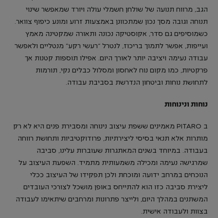
הגב, מרווח תנועה של שולחן חשמלי עולה ויורד שמאפשר שינוי
תנוחה וגובה מסך נכון שמתכוונן באמצעות זרוע ומונע כיפוף צוואר.
כשמוסיפים גם סדר, אקוסטיקה נכונה ותאורה שמקטינה מאמץ
ועייפות, אפשר לתמוך בריכוז, לנטרל “רעשי רקע” מנטליים ולאפשר
עבודה נעימה ויציבה יותר לאורך היום. אפילו תוספות קטנות אך
פרקטיות, כמו מקום נוח לאחסון ומסלול כבלים נקי, תורמות
לתחושת נוחות וביטחון הנדרשת בסביבת עבודה.
נוחות ונינוחות
ב PITARO מאמינים ששפת עיצוב נינוחה ומסבירת פנים היא לא רק
מותרות אלא תנאי בסיסי ליצירתיות, פרודוקטיביות ותחושת רווחה
בעבודה. במיוחד בשנים המאתגרות שעוברות עלינו, סביבה
שמרגישה נעימה ומכילה משמעותית מתמיד. השפעת העיצוב על
הנוכחים במרחב ידועה ומוכחת ולכן תפקידו של העיצוב ככלי
ליצירת סביבה כזו הוא להתייחס באופן מושכל לצורכי העובדים
המשתנים במהלך היום, ולייצר פתרונות ומרחבים שיתאימו לעבודה
בצוות ולעבודה אישית.