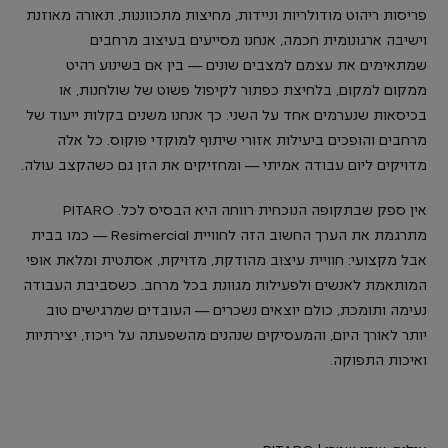
פריסות ריהוט מודולריות וניידות, מחיצות מתכווננות, תאורה מאוזנת
וישיבה ארגונומית חכמה, אנחנו מסייעים בעיצוב מרחבים
שמתאימים את עצמם למצבים שונים — בין אם בשינוע רהיט
ממקום למקום, בלחיצת כפתור לקיפול פשוט של שולחנות, או
בכיסאות שנערמים אחד על השני. כך אנחנו משנים בקלות ייעוד של
מרחבים והופכים ביעילות אזורי שיתוף למוקדי פוקוס. כל אלה
מדויקים ליום עבודה אמיתי — ומחזיקים את הזן גם כשהקצב עולה.
אין ספק שבתקופה הנוכחית רווחה היא הבסיס לכל. PITARO
מתרגמת את הערך החשוב הזה לחוויית Resimercial — כמו בבית
אבל מקצועי: חוויית עיצוב מהודקת, מדויקת, אסתטית ומלאת אופי
המותאמת לאנשים ולפעילות מגוונת בכל מרחב. כשסביבת העבודה
נעימה ותומכת, כולם יוצאים נשכרים — העובדים שמרגישים טוב
יותר לאורך היום, והמעסיקים שנהנים מהשפעתה על ריכוז, יצירתיות
ואיכות התפוקה.