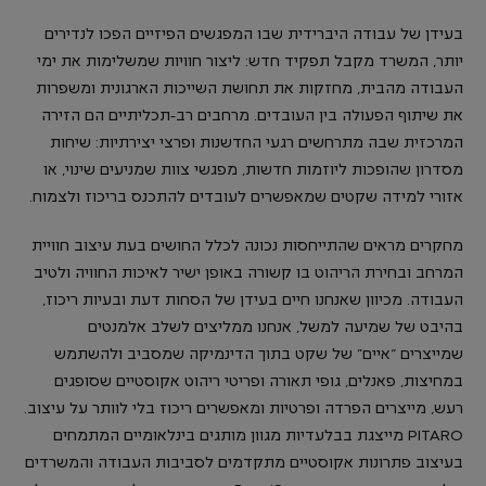
בעידן של עבודה היברידית שבו המפגשים הפיזיים הפכו לנדירים
יותר, המשרד מקבל תפקיד חדש: ליצור חוויות שמשלימות את ימי
העבודה מהבית, מחזקות את תחושת השייכות הארגונית ומשפרות
את שיתוף הפעולה בין העובדים. מרחבים רב-תכליתיים הם הזירה
המרכזית שבה מתרחשים רגעי החדשנות ופרצי יצירתיות: שיחות
מסדרון שהופכות ליוזמות חדשות, מפגשי צוות שמניעים שינוי, או
אזורי למידה שקטים שמאפשרים לעובדים להתכנס בריכוז ולצמוח.
מחקרים מראים שהתייחסות נכונה לכלל החושים בעת עיצוב חוויית
המרחב ובחירת הריהוט בו קשורה באופן ישיר לאיכות החוויה ולטיב
העבודה. מכיוון שאנחנו חיים בעידן של הסחות דעת ובעיות ריכוז,
בהיבט של שמיעה למשל, אנחנו ממליצים לשלב אלמנטים
שמייצרים “איים” של שקט בתוך הדינמיקה שמסביב ולהשתמש
במחיצות, פאנלים, גופי תאורה ופריטי ריהוט אקוסטיים שסופגים
רעש, מייצרים הפרדה ופרטיות ומאפשרים ריכוז בלי לוותר על עיצוב.
PITARO מייצגת בבלעדיות מגוון מותגים בינלאומיים המתמחים
בעיצוב פתרונות אקוסטיים מתקדמים לסביבות העבודה והמשרדים