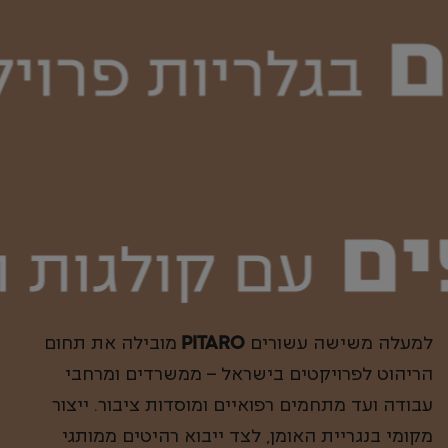
PITARO
למעלה משישה עשורים
מובילה את תחום
הריהוט לפרויקטים בישראל – ממשרדים ומרחבי
עבודה ועד מתחמים רפואיים ומוסדות ציבור. ייצור
מקומי בנגריית האומן, לצד ייבוא רהיטים ממותגי