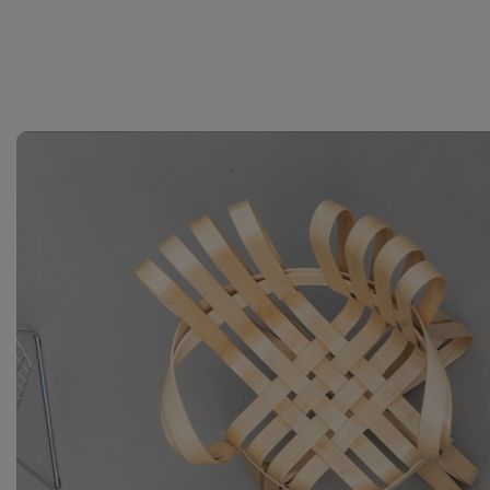
Working
with
MillerKnoll