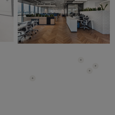
+
+
+
+