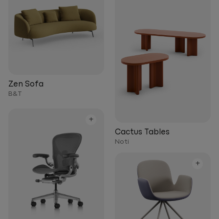
Zen Sofa
B&T
+
Cactus Tables
Noti
+