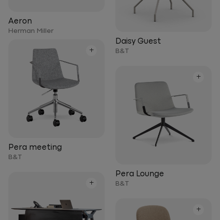
Aeron
Herman Miller
Daisy Guest
+
B&T
+
Pera meeting
B&T
Pera Lounge
+
B&T
+