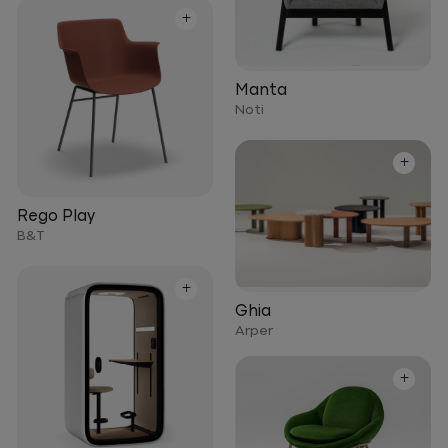
+
Manta
Noti
+
Rego Play
B&T
+
Ghia
Arper
+