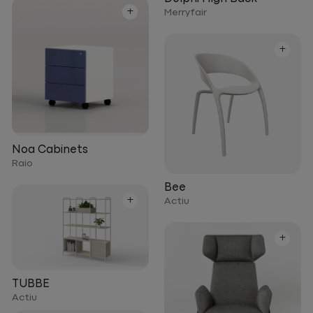
+
Merryfair
+
Noa Cabinets
Raio
Bee
+
Actiu
+
TUBBE
Actiu