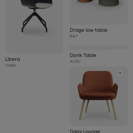
Drage low table
B&T
+
Dorik Table
Libera
Actiu
Vaghi
+
Daisy Lounge