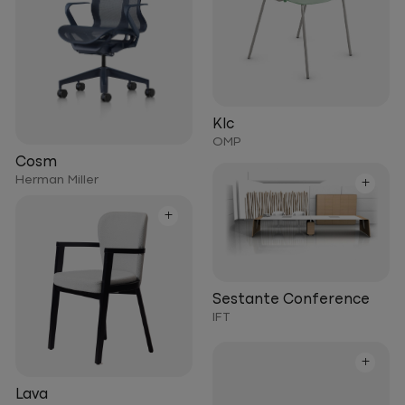
Klc
OMP
Cosm
Herman Miller
+
+
Sestante Conference
IFT
+
Lava