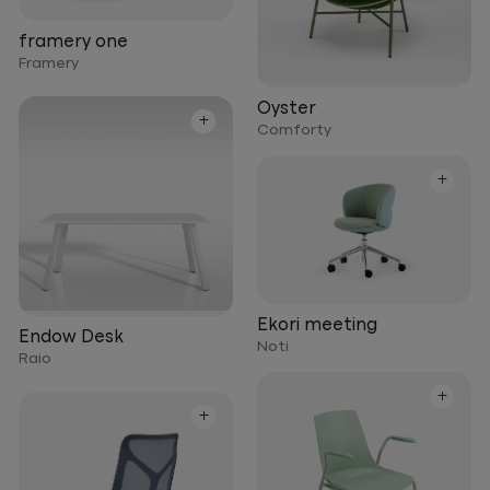
framery one
Framery
Oyster
+
Comforty
+
Ekori meeting
Endow Desk
Noti
Raio
+
+