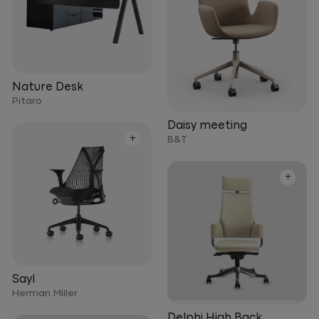
Nature Desk
Pitaro
Daisy meeting
+
B&T
+
Sayl
Herman Miller
Delphi High Back