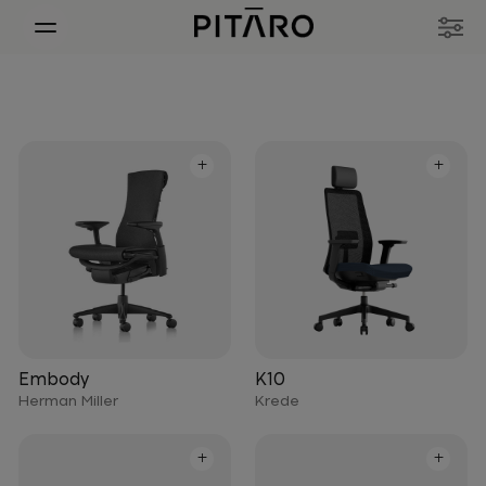
+
+
Embody
K10
Herman Miller
Krede
+
+