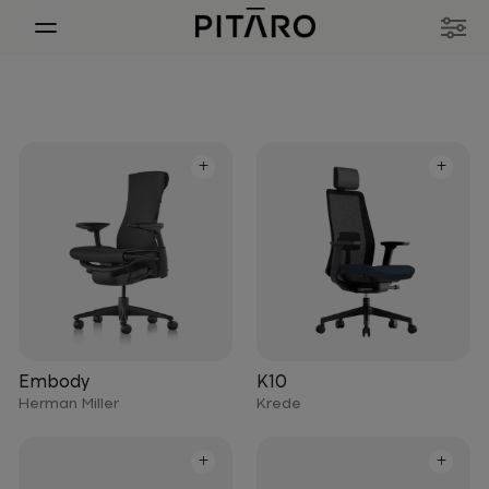
+
+
Embody
K10
Herman Miller
Krede
+
+