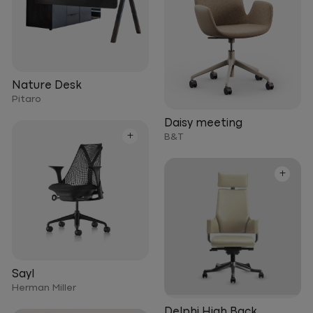
Nature Desk
Pitaro
Daisy meeting
+
B&T
+
Sayl
Herman Miller
Delphi High Back