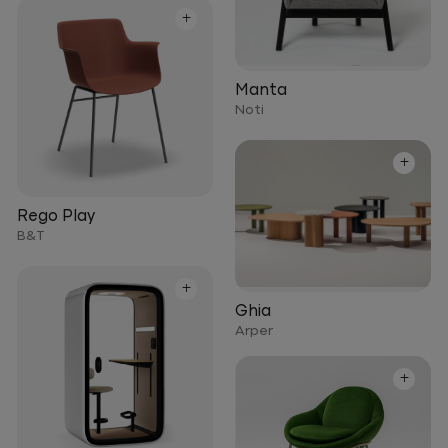
+
Manta
Noti
+
Rego Play
B&T
+
Ghia
Arper
+