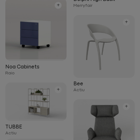
+
Merryfair
+
Noa Cabinets
Raio
Bee
+
Actiu
+
TUBBE
Actiu