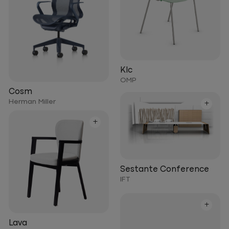
Klc
OMP
Cosm
Herman Miller
+
+
Sestante Conference
IFT
+
Lava