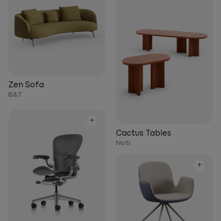
Zen Sofa
B&T
+
Cactus Tables
Noti
+