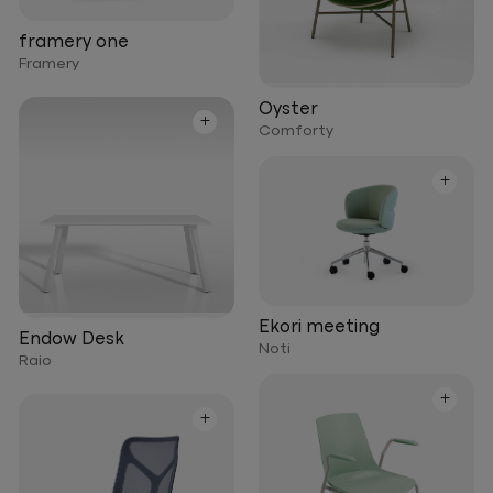
framery one
Framery
Oyster
+
Comforty
+
Ekori meeting
Endow Desk
Noti
Raio
+
+