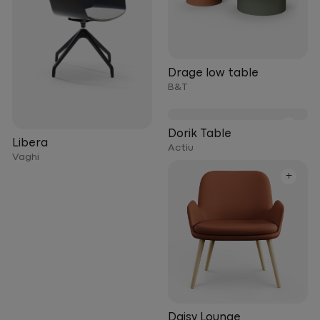
Drage low table
B&T
+
Dorik Table
Libera
Actiu
Vaghi
+
Daisy Lounge