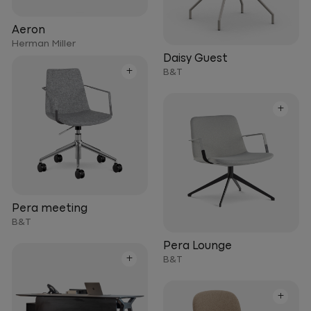
Aeron
Herman Miller
Daisy Guest
+
B&T
+
Pera meeting
B&T
Pera Lounge
+
B&T
+