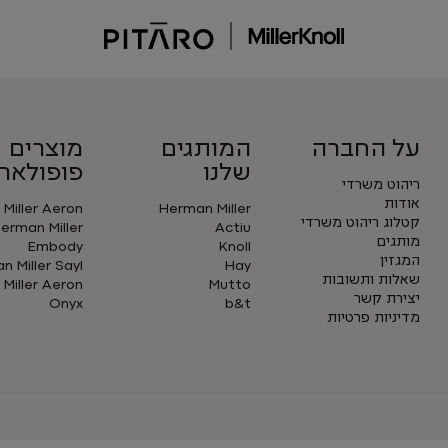
על החברה
המותגים
מוצרים
שלנו
פופולארי
ריהוט משרדי
אודות
Miller Aeron
Herman Miller
קטלוג ריהוט משרדי
erman Miller
Actiu
מותגים
Embody
Knoll
המגזין
 Miller Sayl
Hay
שאלות ותשובות
Miller Aeron
Mutto
יצירת קשר
Onyx
b&t
מדיניות פרטיות