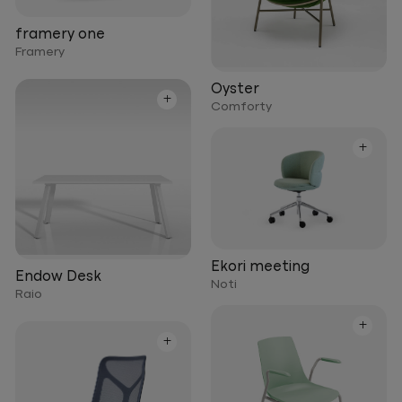
framery one
Framery
Oyster
+
Comforty
+
Ekori meeting
Endow Desk
Noti
Raio
+
+