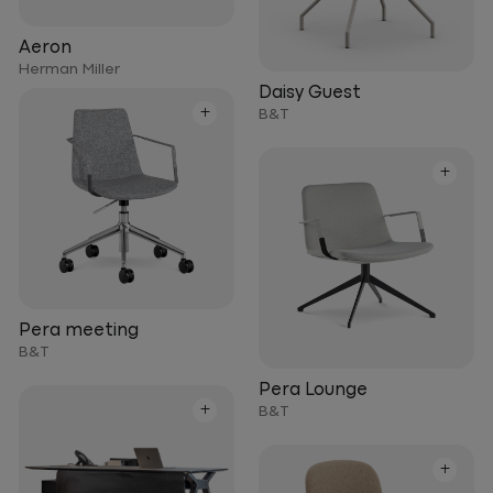
Aeron
Herman Miller
Daisy Guest
+
B&T
+
Pera meeting
B&T
Pera Lounge
+
B&T
+