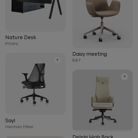
Nature Desk
Pitaro
Daisy meeting
+
B&T
+
Sayl
Herman Miller
Delphi High Back