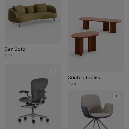
Zen Sofa
B&T
+
Cactus Tables
Noti
+