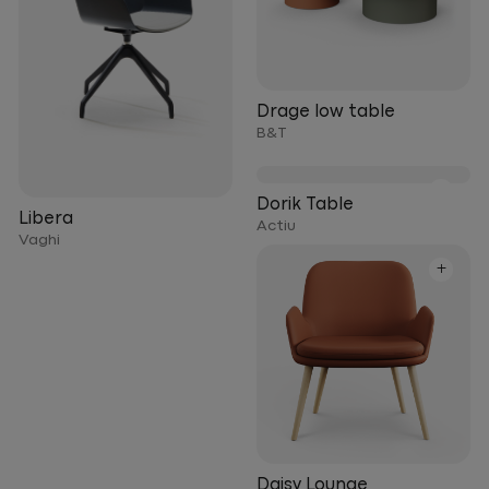
Drage low table
B&T
+
Dorik Table
Libera
Actiu
Vaghi
+
Daisy Lounge