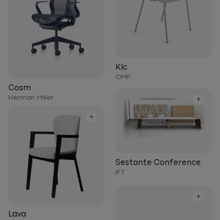
Klc
OMP
Cosm
Herman Miller
+
+
Sestante Conference
IFT
+
Lava