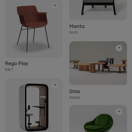
+
Manta
Noti
+
Rego Play
B&T
+
Ghia
Arper
+