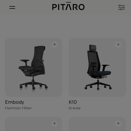
+
+
Embody
K10
Herman Miller
Krede
+
+