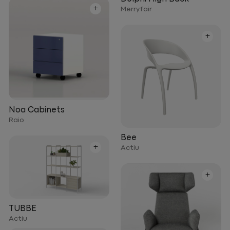
+
Merryfair
+
Noa Cabinets
Raio
Bee
+
Actiu
+
TUBBE
Actiu