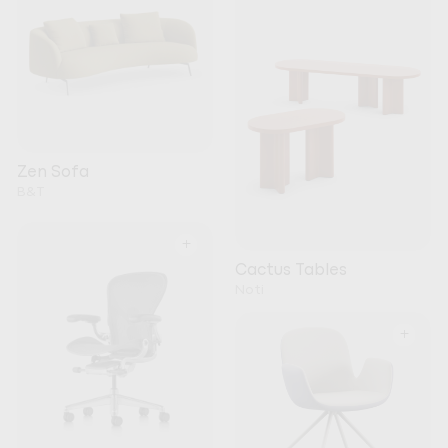
Zen Sofa
B&T
+
Cactus Tables
Noti
+