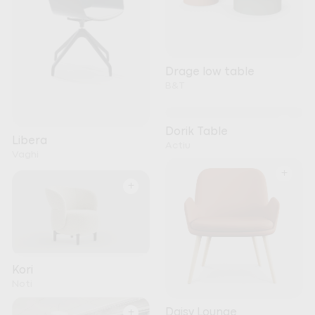
Drage low table
B&T
+
Dorik Table
Libera
Actiu
Vaghi
+
+
Kori
Noti
+
Daisy Lounge