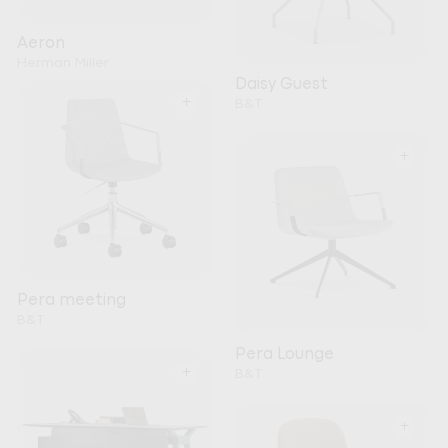
Aeron
Herman Miller
Daisy Guest
+
B&T
+
Pera meeting
B&T
Pera Lounge
+
B&T
+