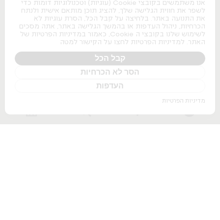
אנו משתמשים בקובצי Cookie (עוגיות) וטכנולוגיות דומות כדי
Herman Miller Aeron
לשפר את חווית הגלישה שלך, להציג תוכן מותאם אישית ולנתח
Herman Miller Embody
את התנועה באתר. בלחיצה על קבל הכל, הסרת עוגיות לא
Herman Miller Sayl
הכרחיות, ניהול העדפות או בהמשך הגלישה באתר, אתה מסכים
Herman Miller Aeron Onyx
כסאות משרדיים
לשימוש שלנו בקובצי ה Cookie, כאמור במדיניות הפרטיות של
האתר. למדיניות הפרטיות לחצו על הקישור למטה
כסאות משרדיים
קבל הכל
כסאות מנהלים
כסאות לחדרי ישיבות
הסר לא הכרחיות
כסאות מעבדה
כסאות נערמים
העדפות
כסאות אודיטוריום
מדיניות הפרטיות
ספות למשרד
שולחנות משרדיים
שולחנות משרדיים
שולחנות מנהלים
שולחנות לחדרי ישיבות
שולחנות מתכווננים חשמליים