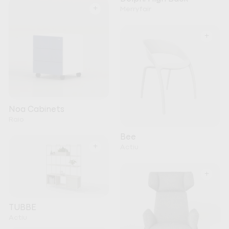
+
Merryfair
+
Noa Cabinets
Raio
Bee
+
Actiu
+
TUBBE
Actiu