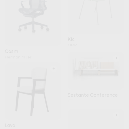
Klc
OMP
Cosm
Herman Miller
+
+
Sestante Conference
IFT
+
Lava