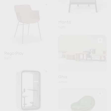
+
Manta
Noti
+
Rego Play
B&T
+
Ghia
Arper
+