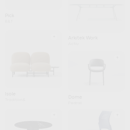
Pick
B&T
+
Arkitek Work
Actiu
+
Isole
Dome
Tradition&
Pedrali
+
+