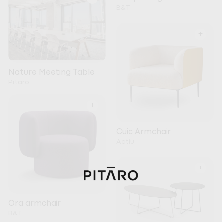
B&T
+
Nature Meeting Table
Pitaro
+
Cuic Armchair
Actiu
+
Ora armchair
B&T