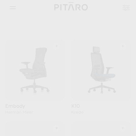
+
+
Embody
K10
Herman Miller
Krede
+
+