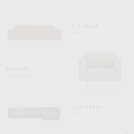
+
Fly Outdoor
B&T
+
Bond sofa
Bert Plantagie
+
Led Armchair
B&T
+