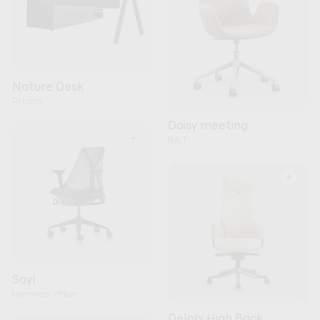
Nature Desk
Pitaro
Daisy meeting
+
B&T
+
Sayl
Herman Miller
Delphi High Back