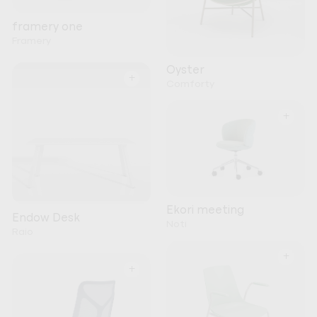
framery one
Framery
Oyster
+
Comforty
+
Ekori meeting
Endow Desk
Noti
Raio
+
+