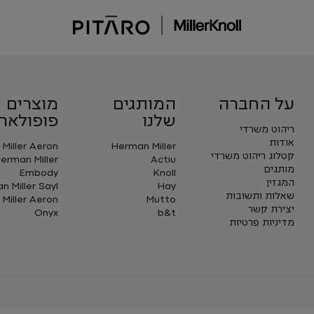
על החברה
המותגים
מוצרים
שלנו
פופולארי
ריהוט משרדי
אודות
Miller Aeron
Herman Miller
קטלוג ריהוט משרדי
erman Miller
Actiu
מותגים
Embody
Knoll
המגזין
 Miller Sayl
Hay
שאלות ותשובות
Miller Aeron
Mutto
יצירת קשר
Onyx
b&t
מדיניות פרטיות