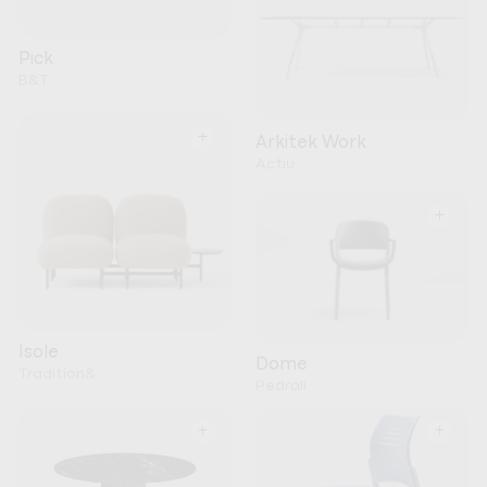
Pick
B&T
+
Arkitek Work
Actiu
+
Isole
Dome
Tradition&
Pedrali
+
+