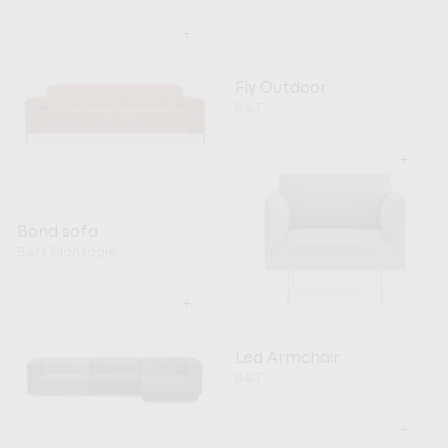
+
Fly Outdoor
B&T
+
Bond sofa
Bert Plantagie
+
Led Armchair
B&T
+