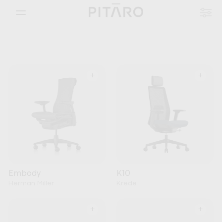
+
+
Embody
K10
Herman Miller
Krede
+
+