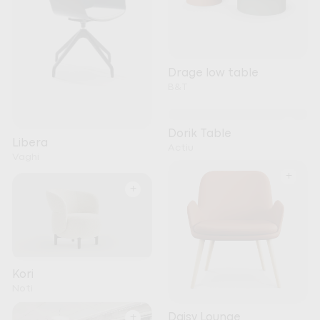
Drage low table
B&T
+
Dorik Table
Libera
Actiu
Vaghi
+
+
Kori
Noti
+
Daisy Lounge