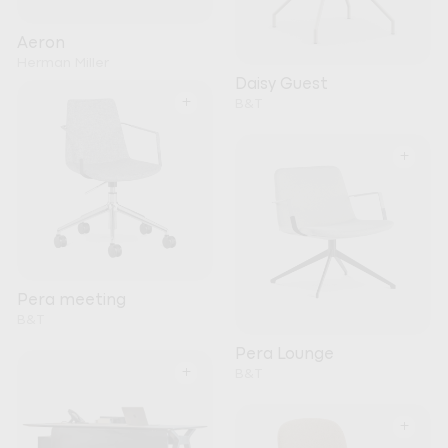
Aeron
Herman Miller
Daisy Guest
+
B&T
+
Pera meeting
B&T
Pera Lounge
+
B&T
+