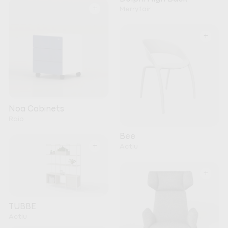
+
Merryfair
+
Noa Cabinets
Raio
Bee
+
Actiu
+
TUBBE
Actiu