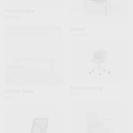
framery one
Framery
Oyster
+
Comforty
+
Ekori meeting
Endow Desk
Noti
Raio
+
+