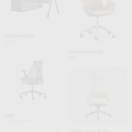
Nature Desk
Pitaro
Daisy meeting
+
B&T
+
Sayl
Herman Miller
Delphi High Back