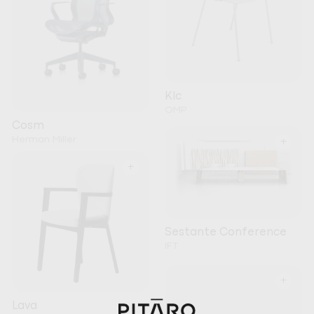
Klc
OMP
Cosm
Herman Miller
+
+
Sestante Conference
IFT
+
Lava