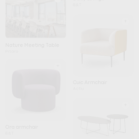
B&T
+
Nature Meeting Table
Pitaro
+
Cuic Armchair
Actiu
+
Ora armchair
B&T