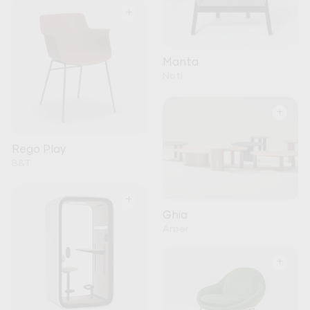
+
Manta
Noti
+
Rego Play
B&T
+
Ghia
Arper
+