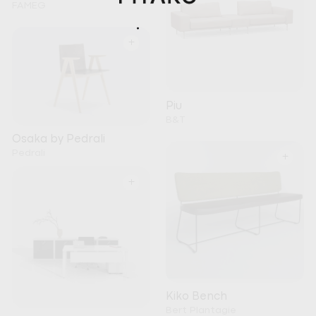
FAMEG
+
Piu
B&T
Osaka by Pedrali
Pedrali
+
+
Kiko Bench
Bert Plantagie