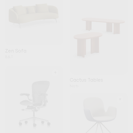
Zen Sofa
B&T
+
Cactus Tables
Noti
+