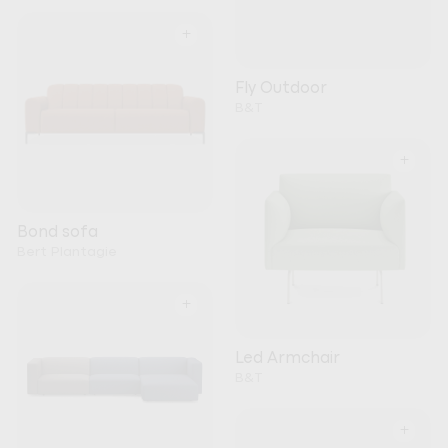
+
Fly Outdoor
B&T
+
Bond sofa
Bert Plantagie
+
Led Armchair
B&T
+