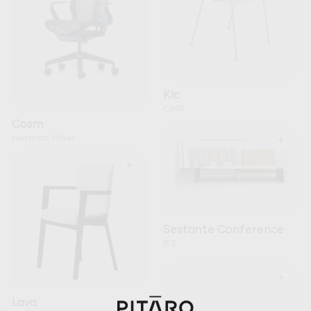
Klc
OMP
Cosm
Herman Miller
+
+
Sestante Conference
IFT
+
Lava