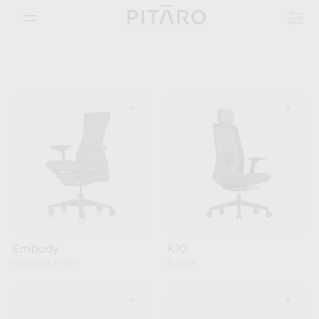
+
+
Embody
K10
Herman Miller
Krede
+
+