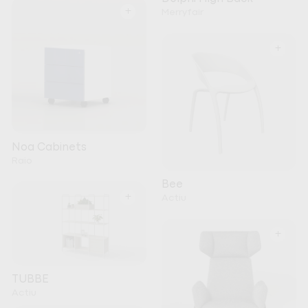
+
Merryfair
+
Noa Cabinets
Raio
Bee
+
Actiu
+
TUBBE
Actiu