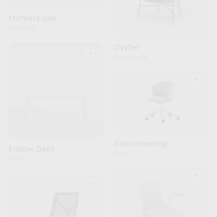
framery one
Framery
Oyster
+
Comforty
+
Ekori meeting
Endow Desk
Noti
Raio
+
+