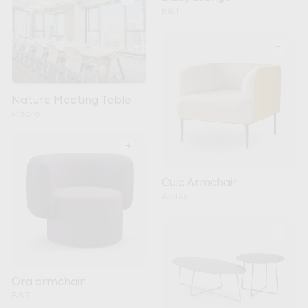
B&T
+
Nature Meeting Table
Pitaro
+
Cuic Armchair
Actiu
+
Ora armchair
B&T