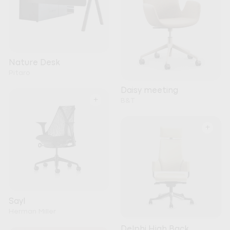
Nature Desk
Pitaro
Daisy meeting
+
B&T
+
Sayl
Herman Miller
Delphi High Back