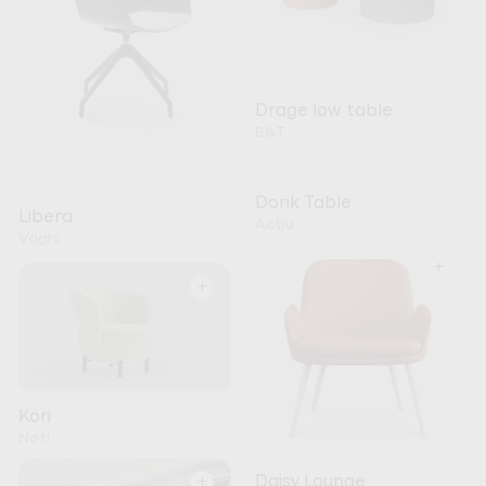
Drage low table
B&T
+
Dorik Table
Libera
Actiu
Vaghi
+
+
Kori
Noti
+
Daisy Lounge