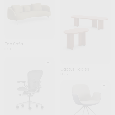
Zen Sofa
B&T
+
Cactus Tables
Noti
+