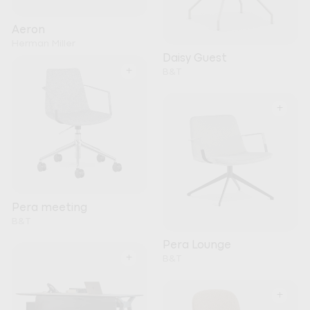
Aeron
Herman Miller
Daisy Guest
+
B&T
+
Pera meeting
B&T
Pera Lounge
+
B&T
+