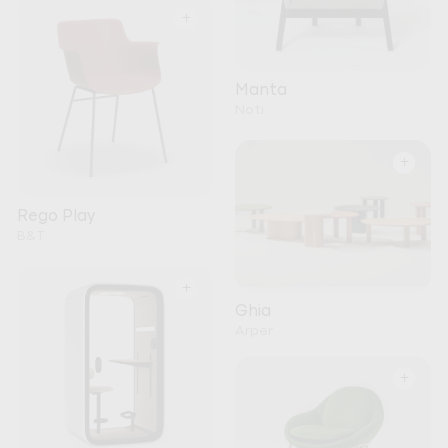
+
Manta
Noti
+
Rego Play
B&T
+
Ghia
Arper
+