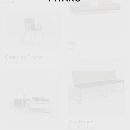
FAMEG
+
Piu
B&T
Osaka by Pedrali
Pedrali
+
+
Kiko Bench
Bert Plantagie