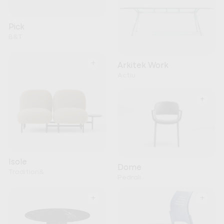
Pick
B&T
+
Arkitek Work
Actiu
+
Isole
Dome
Tradition&
Pedrali
+
+