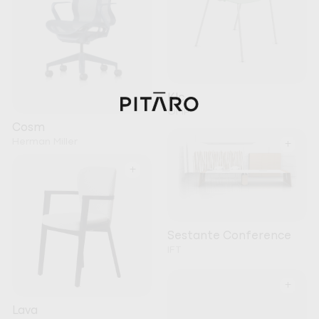
Klc
OMP
Cosm
Herman Miller
+
+
Sestante Conference
IFT
+
Lava