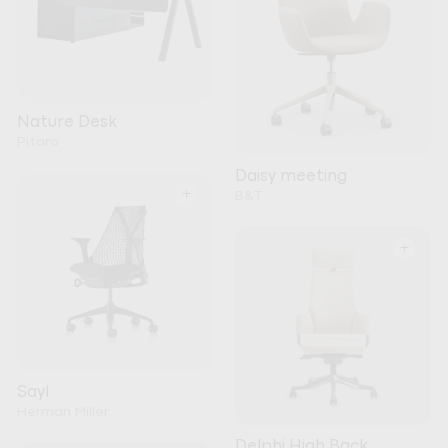
Nature Desk
Pitaro
Daisy meeting
+
B&T
+
Sayl
Herman Miller
Delphi High Back