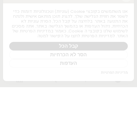
כסאות משרדיים
כסאות משרדיים
אנו משתמשים בקובצי Cookie (עוגיות) וטכנולוגיות דומות כדי
כסאות מנהלים
לשפר את חווית הגלישה שלך, להציג תוכן מותאם אישית ולנתח
כסאות לחדרי ישיבות
את התנועה באתר. בלחיצה על קבל הכל, הסרת עוגיות לא
כסאות מעבדה
הכרחיות, ניהול העדפות או בהמשך הגלישה באתר, אתה מסכים
כסאות נערמים
לשימוש שלנו בקובצי ה Cookie, כאמור במדיניות הפרטיות של
כסאות אודיטוריום
האתר. למדיניות הפרטיות לחצו על הקישור למטה
ספות למשרד
שולחנות משרדיים
קבל הכל
הסר לא הכרחיות
שולחנות משרדיים
שולחנות מנהלים
העדפות
שולחנות לחדרי ישיבות
שולחנות מתכווננים חשמליים
מדיניות הפרטיות