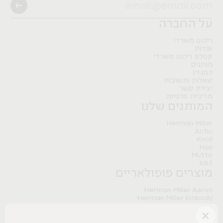
Pitaro
B&T
Artifort
Herman Miller
Nature Modular Table
FLO BLACK
Nature Storage
Pitaro
על החברה
Herman Miller
Pitaro
Meantime sofa
ריהוט משרדי
אודות
Tradition&
קטלוג ריהוט משרדי
מותגים
המגזין
שאלות ותשובות
יצירת קשר
מדיניות פרטיות
המותגים שלנו
Herman Miller
Actiu
Knoll
Hay
Mutto
b&t
מוצרים פופולאריים
Herman Miller Aeron
Herman Miller Embody
Herman Miller Sayl
×
Herman Miller Aeron Onyx