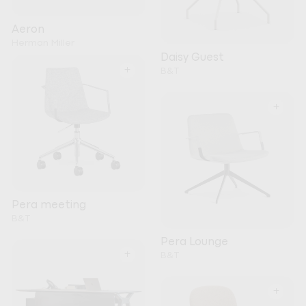
Aeron
Herman Miller
Daisy Guest
+
B&T
+
Pera meeting
B&T
Pera Lounge
+
B&T
+