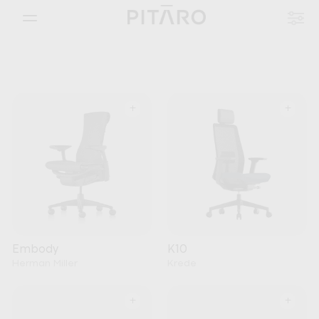
+
+
Embody
K10
Herman Miller
Krede
+
+