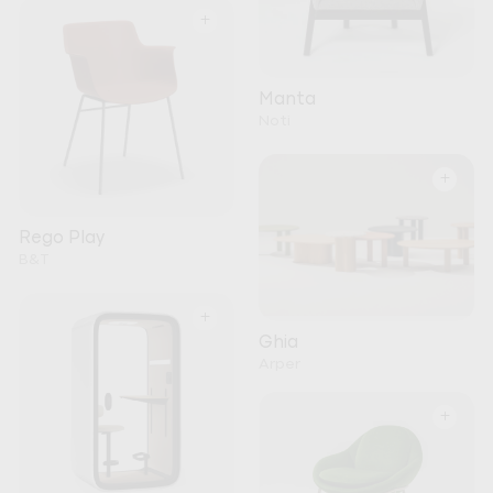
+
Manta
Noti
+
Rego Play
B&T
+
Ghia
Arper
+