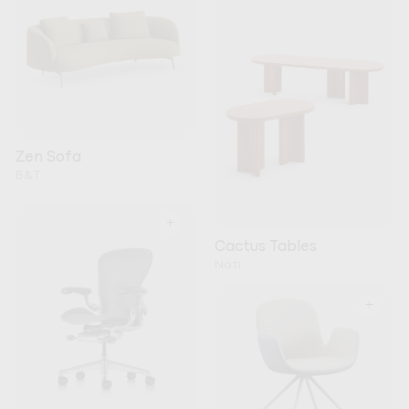
Zen Sofa
B&T
+
Cactus Tables
Noti
+