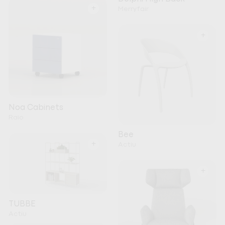
+
Merryfair
+
Noa Cabinets
Raio
Bee
+
Actiu
+
TUBBE
Actiu