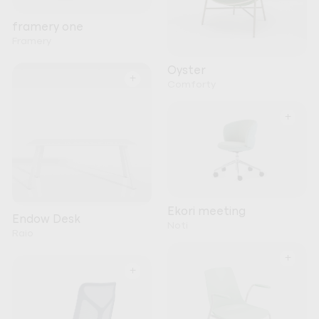
framery one
Framery
Oyster
+
Comforty
+
Ekori meeting
Endow Desk
Noti
Raio
+
+