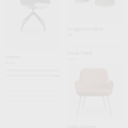
Drage low table
B&T
+
Dorik Table
Libera
Actiu
Vaghi
+
+
+
+
+
+
+
+
Kori
+
Noti
+
+
Nature Meeting Table
+
Daisy Lounge