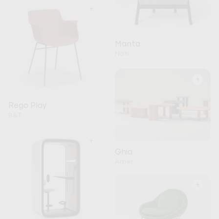
+
Manta
Noti
+
Rego Play
B&T
+
Ghia
Arper
+