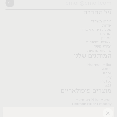
Pitaro
B&T
Artifort
Herman Miller
Nature Modular Table
FLO BLACK
Nature Storage
Pitaro
על החברה
Herman Miller
Pitaro
Meantime sofa
ריהוט משרדי
אודות
Tradition&
קטלוג ריהוט משרדי
מותגים
המגזין
שאלות ותשובות
יצירת קשר
מדיניות פרטיות
המותגים שלנו
Herman Miller
Actiu
Knoll
Hay
Mutto
b&t
מוצרים פופולאריים
Herman Miller Aeron
Herman Miller Embody
Herman Miller Sayl
×
Herman Miller Aeron Onyx