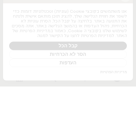
כסאות משרדיים
כסאות משרדיים
אנו משתמשים בקובצי Cookie (עוגיות) וטכנולוגיות דומות כדי
כסאות מנהלים
לשפר את חווית הגלישה שלך, להציג תוכן מותאם אישית ולנתח
כסאות לחדרי ישיבות
את התנועה באתר. בלחיצה על קבל הכל, הסרת עוגיות לא
כסאות מעבדה
הכרחיות, ניהול העדפות או בהמשך הגלישה באתר, אתה מסכים
כסאות נערמים
לשימוש שלנו בקובצי ה Cookie, כאמור במדיניות הפרטיות של
כסאות אודיטוריום
האתר. למדיניות הפרטיות לחצו על הקישור למטה
ספות למשרד
שולחנות משרדיים
קבל הכל
הסר לא הכרחיות
שולחנות משרדיים
שולחנות מנהלים
העדפות
שולחנות לחדרי ישיבות
שולחנות מתכווננים חשמליים
מדיניות הפרטיות