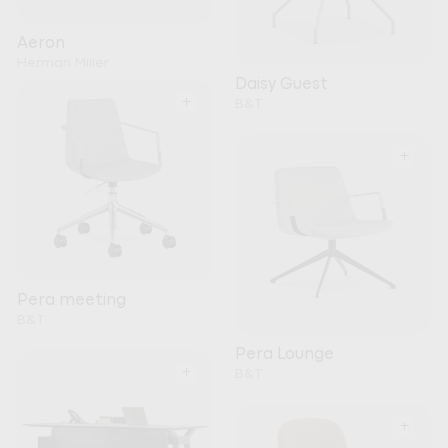
Aeron
Herman Miller
Daisy Guest
+
B&T
+
Pera meeting
B&T
Pera Lounge
+
B&T
+