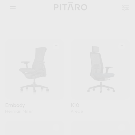
+
+
Embody
K10
Herman Miller
Krede
+
+