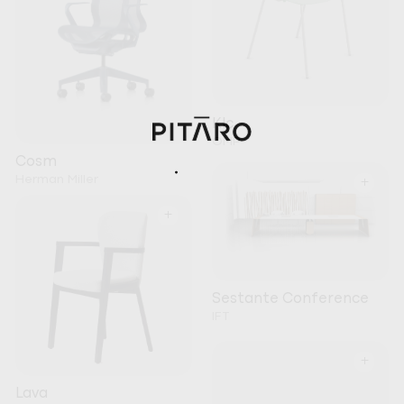
Klc
OMP
Cosm
Herman Miller
+
+
Sestante Conference
IFT
+
Lava