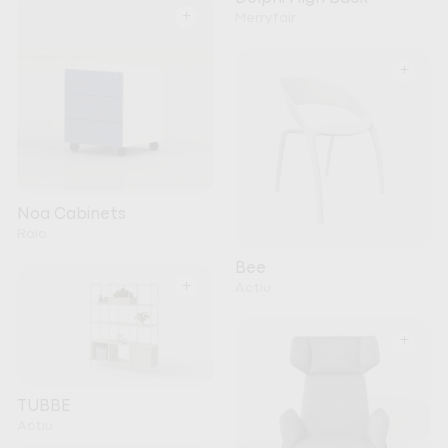
+
Merryfair
+
Noa Cabinets
Raio
Bee
+
Actiu
+
TUBBE
Actiu