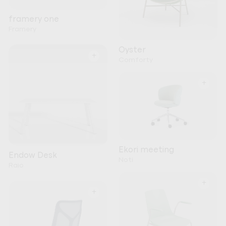
framery one
Framery
Oyster
+
Comforty
+
Ekori meeting
Endow Desk
Noti
Raio
+
+