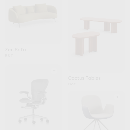
Zen Sofa
B&T
+
Cactus Tables
Noti
+