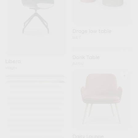
Drage low table
B&T
+
Dorik Table
Libera
Actiu
Vaghi
+
+
+
+
+
+
+
+
Kori
+
Noti
+
+
Nature Meeting Table
+
Daisy Lounge