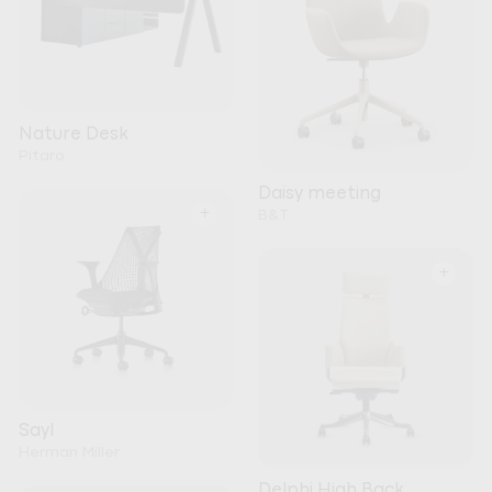
Nature Desk
Pitaro
Daisy meeting
+
B&T
+
Sayl
Herman Miller
Delphi High Back