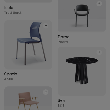
+
Isole
Tradition&
+
Dome
Pedrali
+
Spacio
Actiu
+
Seri
B&T