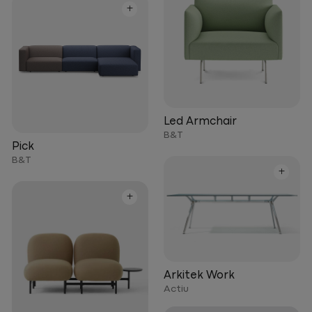
+
Led Armchair
B&T
Pick
B&T
+
+
Arkitek Work
Actiu