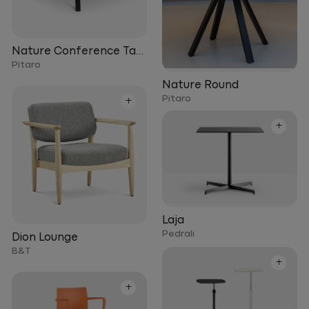
Nature Conference Table
Pitaro
Nature Round
Pitaro
+
+
Laja
Pedrali
Dion Lounge
B&T
+
+