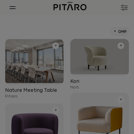
+
OMP
+
+
Kori
Noti
Nature Meeting Table
Pitaro
+
+