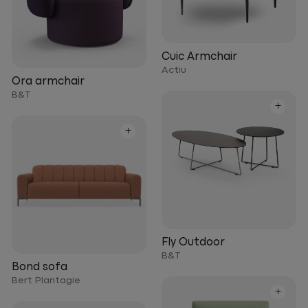
Cuic Armchair
Actiu
Ora armchair
B&T
+
+
Fly Outdoor
B&T
Bond sofa
Bert Plantagie
+