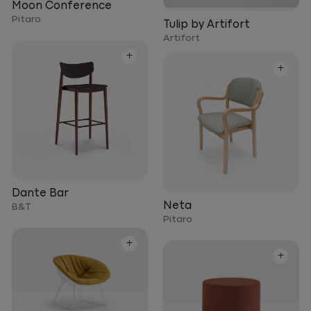
Moon Conference
Pitaro
Tulip by Artifort
Artifort
+
+
Dante Bar
Neta
B&T
Pitaro
+
+