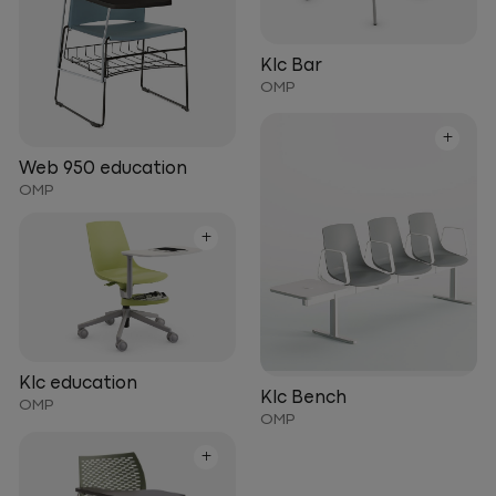
Klc Bar
OMP
+
Web 950 education
OMP
+
Klc education
Klc Bench
OMP
OMP
+