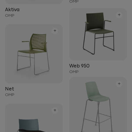
OMP
Aktiva
+
OMP
+
Web 950
OMP
+
Net
OMP
+