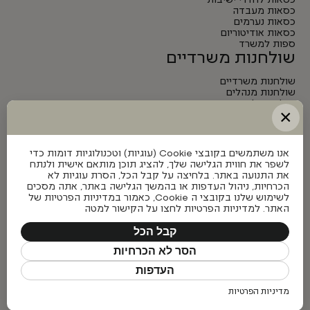
כסאות לחדרי ישיבות
כסאות מעבדה
כסאות נערמים
כסאות אודיטוריום
ספות למשרד
שולחנות משרדיים
שולחנות משרדיים
שולחנות מנהלים
שולחנות לחדרי ישיבות
×
שולחנות מתכווננים חשמליים
אנו משתמשים בקובצי Cookie (עוגיות) וטכנולוגיות דומות כדי
לשפר את חווית הגלישה שלך, להציג תוכן מותאם אישית ולנתח
את התנועה באתר. בלחיצה על קבל הכל, הסרת עוגיות לא
הכרחיות, ניהול העדפות או בהמשך הגלישה באתר, אתה מסכים
לשימוש שלנו בקובצי ה Cookie, כאמור במדיניות הפרטיות של
האתר. למדיניות הפרטיות לחצו על הקישור למטה
קבל הכל
הסר לא הכרחיות
העדפות
כל הזכויות שמורות © פיטרו ריהוט משרדי 2026
מדיניות הפרטיות
Made with ❤ by