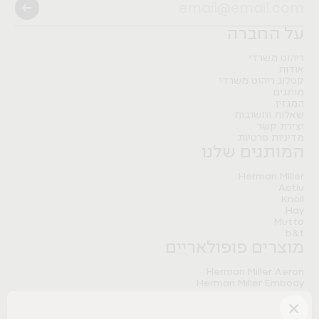
Pitaro
B&T
Artifort
Herman Miller
Nature Modular Table
FLO BLACK
Nature Storage
Pitaro
על החברה
Herman Miller
Pitaro
Meantime sofa
ריהוט משרדי
אודות
Tradition&
קטלוג ריהוט משרדי
מותגים
המגזין
שאלות ותשובות
יצירת קשר
מדיניות פרטיות
המותגים שלנו
Herman Miller
Actiu
Knoll
Hay
Mutto
b&t
מוצרים פופולאריים
Herman Miller Aeron
Herman Miller Embody
Herman Miller Sayl
×
Herman Miller Aeron Onyx