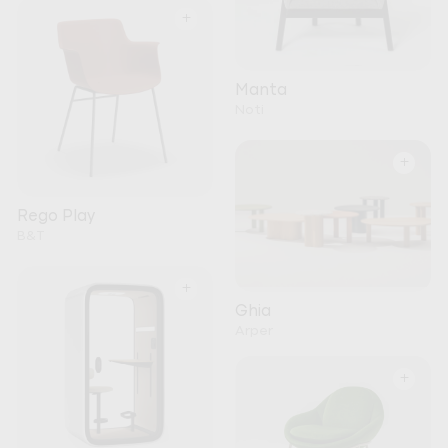
+
Manta
Noti
+
Rego Play
B&T
+
Ghia
Arper
+