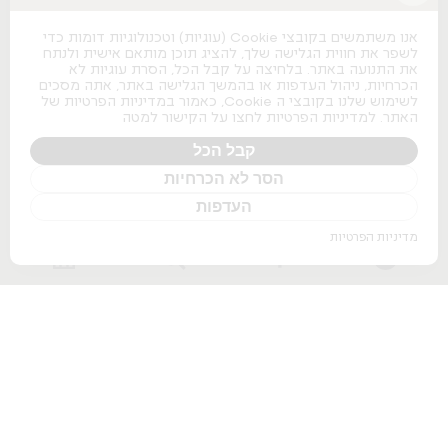
כסאות משרדיים
כסאות משרדיים
אנו משתמשים בקובצי Cookie (עוגיות) וטכנולוגיות דומות כדי
כסאות מנהלים
לשפר את חווית הגלישה שלך, להציג תוכן מותאם אישית ולנתח
כסאות לחדרי ישיבות
את התנועה באתר. בלחיצה על קבל הכל, הסרת עוגיות לא
כסאות מעבדה
הכרחיות, ניהול העדפות או בהמשך הגלישה באתר, אתה מסכים
כסאות נערמים
לשימוש שלנו בקובצי ה Cookie, כאמור במדיניות הפרטיות של
כסאות אודיטוריום
האתר. למדיניות הפרטיות לחצו על הקישור למטה
ספות למשרד
שולחנות משרדיים
קבל הכל
הסר לא הכרחיות
שולחנות משרדיים
שולחנות מנהלים
העדפות
שולחנות לחדרי ישיבות
שולחנות מתכווננים חשמליים
מדיניות הפרטיות