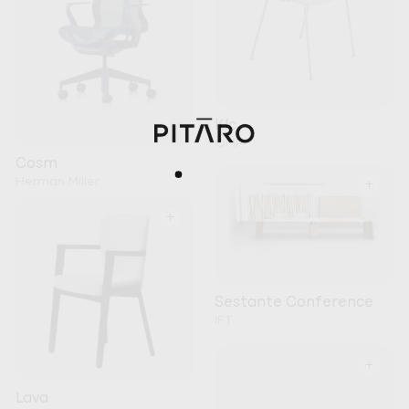
Klc
OMP
Cosm
Herman Miller
+
+
Sestante Conference
IFT
+
Lava