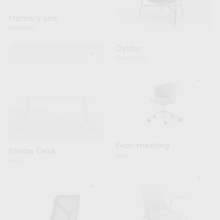
framery one
Framery
Oyster
+
Comforty
+
Ekori meeting
Endow Desk
Noti
Raio
+
+