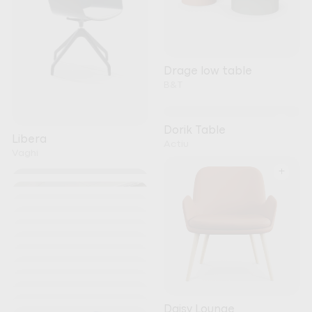
Drage low table
B&T
+
Dorik Table
Libera
Actiu
Vaghi
+
+
+
+
+
+
+
+
Kori
+
Noti
+
+
Nature Meeting Table
+
Daisy Lounge