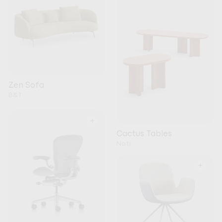
Zen Sofa
B&T
+
Cactus Tables
Noti
+