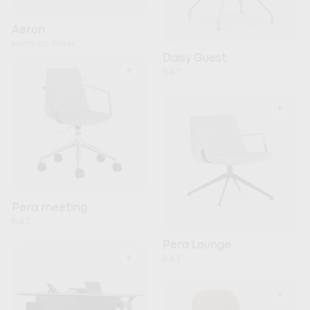
Aeron
Herman Miller
Daisy Guest
+
B&T
+
Pera meeting
B&T
Pera Lounge
+
B&T
+