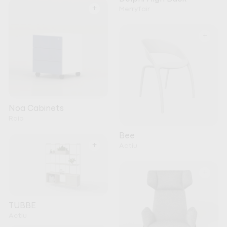
+
Merryfair
+
Noa Cabinets
Raio
Bee
+
Actiu
+
TUBBE
Actiu