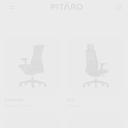
+
+
Embody
K10
Herman Miller
Krede
+
+