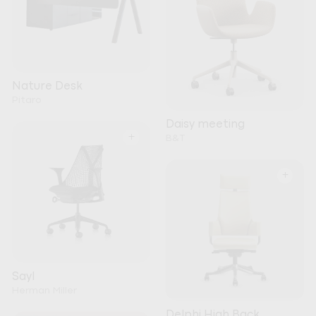
Nature Desk
Pitaro
Daisy meeting
+
B&T
+
Sayl
Herman Miller
Delphi High Back