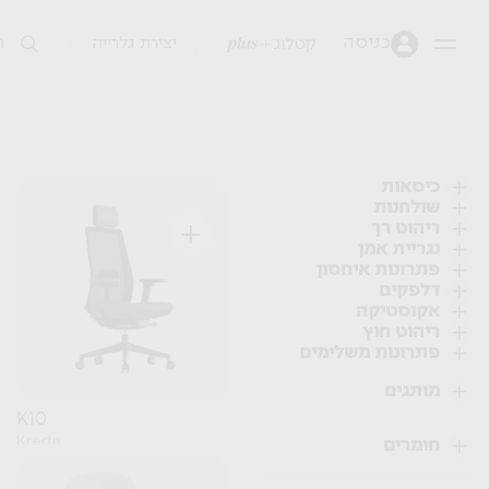
כניסה
יצירת גלרייה
כיסאות
שולחנות
+
ריהוט רך
נגריית אמן
פתרונות איחסון
דלפקים
אקוסטיקה
ריהוט חוץ
פתרונות משלימים
מותגים
K10
Krede
חומרים