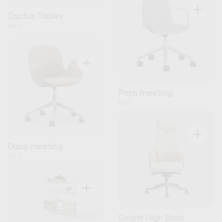
+
Cactus Tables
Noti
+
Pera meeting
B&T
+
Daisy meeting
B&T
+
Delphi High Back