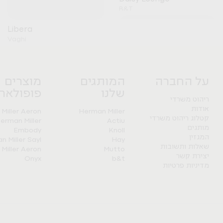
B&T
Libera
+
Vaghi
על החברה
המותגים
מוצרים
שלנו
פופולארי
ריהוט משרדי
אודות
Miller Aeron
Herman Miller
קטלוג ריהוט משרדי
erman Miller
Actiu
Nature Storage
מותגים
Embody
Knoll
Pitaro
המגזין
 Miller Sayl
Hay
שאלות ותשובות
Miller Aeron
Mutto
יצירת קשר
Onyx
b&t
מדיניות פרטיות