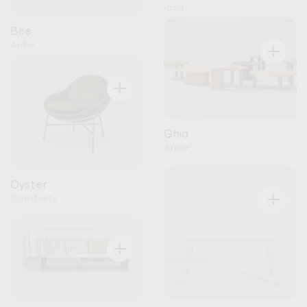
Raio
Bee
+
Actiu
+
Ghia
Arper
Oyster
+
Comforty
+