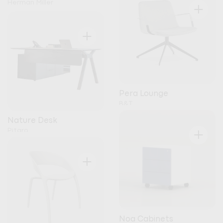
+
Herman Miller
+
Pera Lounge
B&T
Nature Desk
+
Pitaro
+
Noa Cabinets