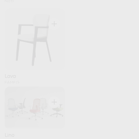
Noti
+
Lava
FAMEG
+
Lino