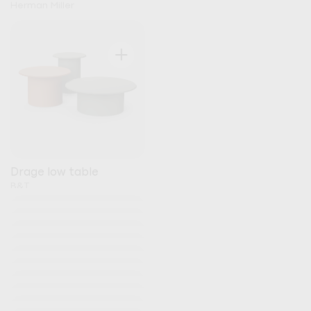
Herman Miller
+
Drage low table
B&T
+
+
+
+
+
+
+