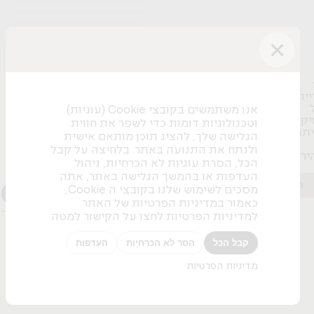
+
+
Dome
+
Osaka Lounge
+
Pedrali
Fly Outdoor
×
+
Pedrali
Pick
B&T
B&T
Volt
Pavilion Lounge Chair
ייה
Pedrali
NEVI-sit to stand table
Tradition&
עדכונים והשראה מאיתנו
אנו משתמשים בקובצי Cookie (עוגיות)
Dion Lounge
Herman Miller
Gliss
יקט
וטכנולוגיות דומות כדי לשפר את חווית
B&T
תוף
Pedrali
הגלישה שלך, להציג תוכן מותאם אישית
הצטרפו לניוזלטר שלנו כדי להתעדכן בעיצובים חדשים,
ולנתח את התנועה באתר. בלחיצה על קבל
Moon Conference
יר
פרויקטים מעניינים ומגמות בתחום
הכל, הסרת עוגיות לא הכרחיות, ניהול
Pitaro
Setu Meeting
Nature Modular Table
העדפות או בהמשך הגלישה באתר, אתה
הבא
Herman Miller
1
/
4
מסכים לשימוש שלנו בקובצי ה Cookie,
Pitaro
כאמור במדיניות הפרטיות של האתר.
למדיניות הפרטיות לחצו על הקישור למטה
קבל הכל
הסר לא הכרחיות
העדפות
מדיניות הפרטיות
כל הזכויות שמורות © פיטרו ריהוט משרדי 2026