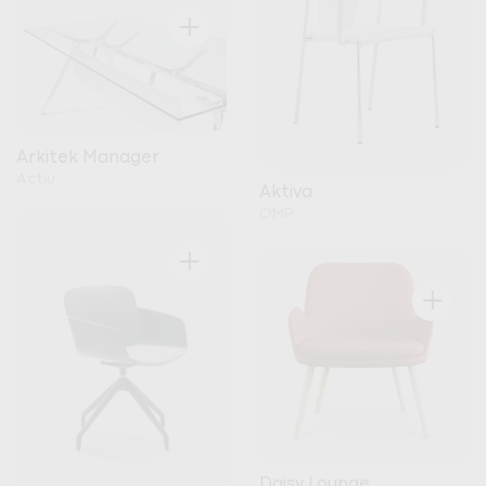
+
Arkitek Manager
Actiu
Aktiva
OMP
+
+
Daisy Lounge