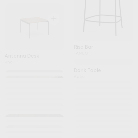
+
Riso Bar
FAMEG
Antenna Desk
Knoll
+
Dorik Table
Actiu
+
+
+
+
+
+
+
+
+
+
Kori
+
+
+
+
Noti
+
+
Nature Meeting Table
+
+
Pitaro