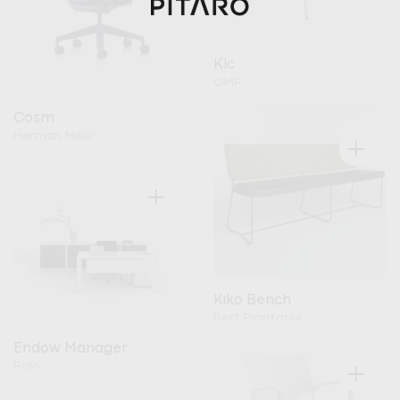
Klc
OMP
Cosm
+
Herman Miller
+
Kiko Bench
Bert Plantagie
Endow Manager
+
Raio