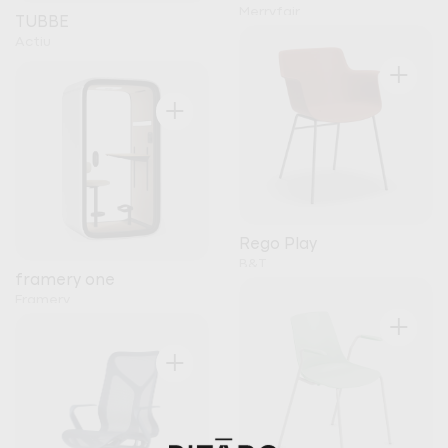
Merryfair
TUBBE
Actiu
+
+
Rego Play
B&T
framery one
Framery
+
+