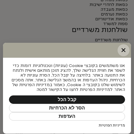
כסאות מנהלים
כסאות לחדרי ישיבות
כסאות מעבדה
כסאות נערמים
כסאות אודיטוריום
ספות למשרד
שולחנות משרדיים
שולחנות משרדיים
שולחנות מנהלים
×
שולחנות לחדרי ישיבות
שולחנות מתכווננים חשמליים
אנו משתמשים בקובצי Cookie (עוגיות) וטכנולוגיות דומות כדי
לשפר את חווית הגלישה שלך, להציג תוכן מותאם אישית ולנתח
את התנועה באתר. בלחיצה על קבל הכל, הסרת עוגיות לא
הכרחיות, ניהול העדפות או בהמשך הגלישה באתר, אתה מסכים
לשימוש שלנו בקובצי ה Cookie, כאמור במדיניות הפרטיות של
האתר. למדיניות הפרטיות לחצו על הקישור למטה
קבל הכל
הסר לא הכרחיות
העדפות
מדיניות הפרטיות
כל הזכויות שמורות © פיטרו ריהוט משרדי 2026
Made with ❤ by