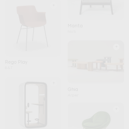
+
Manta
Noti
+
Rego Play
B&T
+
Ghia
Arper
+