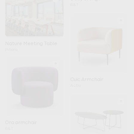
B&T
+
Nature Meeting Table
Pitaro
+
Cuic Armchair
Actiu
+
Ora armchair
B&T