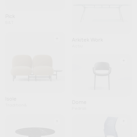
Pick
B&T
+
Arkitek Work
Actiu
+
Isole
Dome
Tradition&
Pedrali
+
+