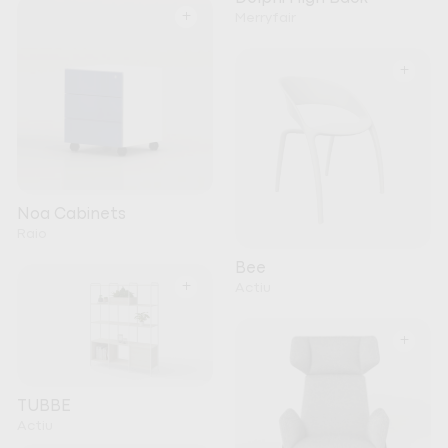
+
Merryfair
+
Noa Cabinets
Raio
Bee
+
Actiu
+
TUBBE
Actiu