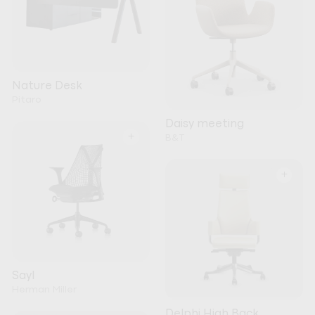
Nature Desk
Pitaro
Daisy meeting
+
B&T
+
Sayl
Herman Miller
Delphi High Back