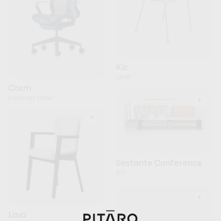
Klc
OMP
Cosm
Herman Miller
+
+
Sestante Conference
IFT
+
Lava