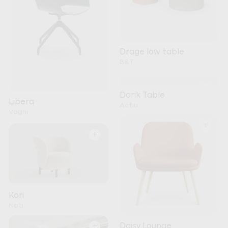
Drage low table
B&T
+
Dorik Table
Libera
Actiu
Vaghi
+
+
Kori
Noti
+
Daisy Lounge