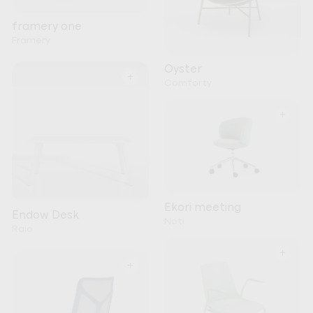
framery one
Framery
Oyster
+
Comforty
+
Ekori meeting
Endow Desk
Noti
Raio
+
+