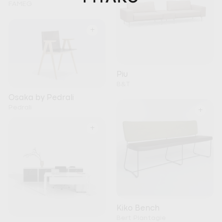
FAMEG
+
Piu
B&T
Osaka by Pedrali
Pedrali
+
+
Kiko Bench
Bert Plantagie