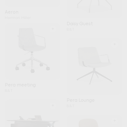
Aeron
Herman Miller
Daisy Guest
+
B&T
+
Pera meeting
B&T
Pera Lounge
+
B&T
+