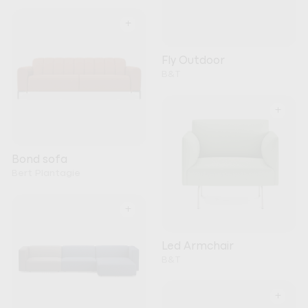
+
Fly Outdoor
B&T
+
Bond sofa
Bert Plantagie
+
Led Armchair
B&T
+