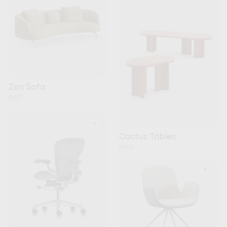
Zen Sofa
B&T
+
Cactus Tables
Noti
+