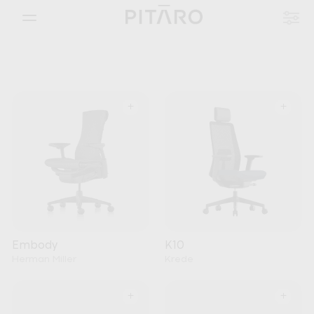
+
+
Embody
K10
Herman Miller
Krede
+
+