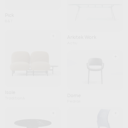
Pick
B&T
+
Arkitek Work
Actiu
+
Isole
Dome
Tradition&
Pedrali
+
+