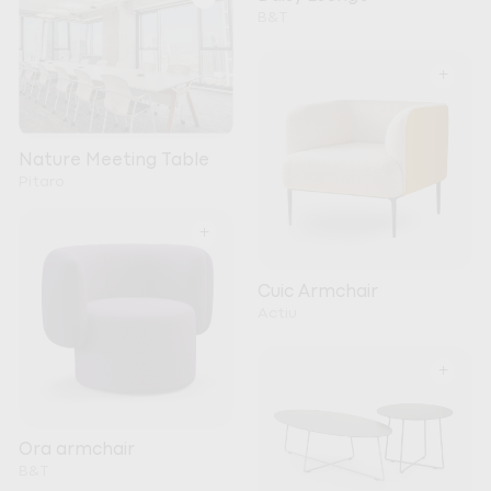
B&T
+
Nature Meeting Table
Pitaro
+
Cuic Armchair
Actiu
+
Ora armchair
B&T