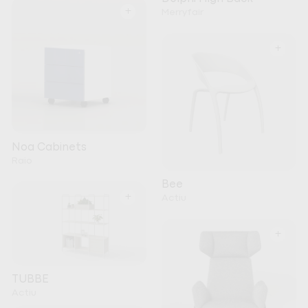
+
Merryfair
+
Noa Cabinets
Raio
Bee
+
Actiu
+
TUBBE
Actiu