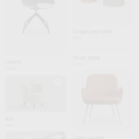
Drage low table
B&T
+
Dorik Table
Libera
Actiu
Vaghi
+
+
Kori
Noti
+
Daisy Lounge