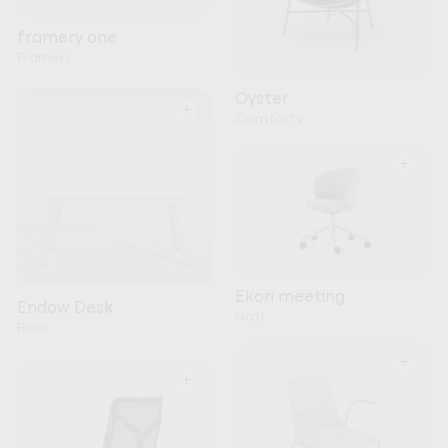
framery one
Framery
Oyster
+
Comforty
+
Ekori meeting
Endow Desk
Noti
Raio
+
+