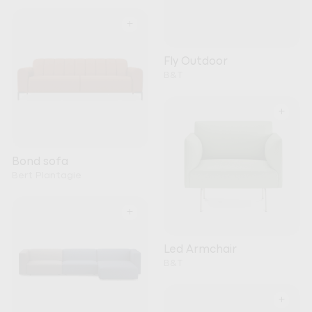
+
Fly Outdoor
B&T
+
Bond sofa
Bert Plantagie
+
Led Armchair
B&T
+