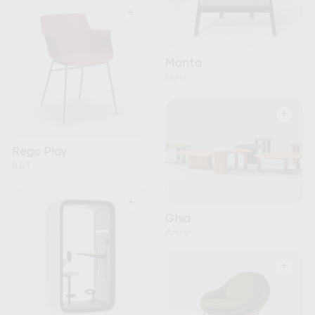
+
Manta
Noti
+
Rego Play
B&T
+
Ghia
Arper
+