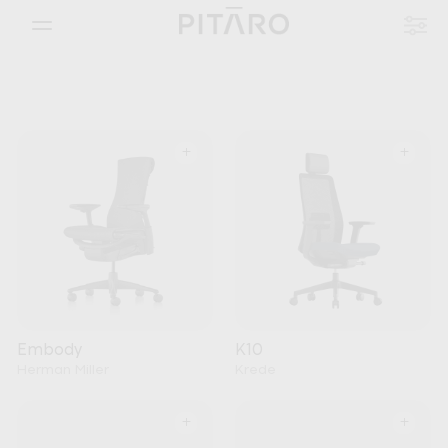
+
+
Embody
K10
Herman Miller
Krede
+
+