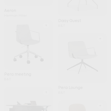
Aeron
Herman Miller
Daisy Guest
+
B&T
+
Pera meeting
B&T
Pera Lounge
+
B&T
+