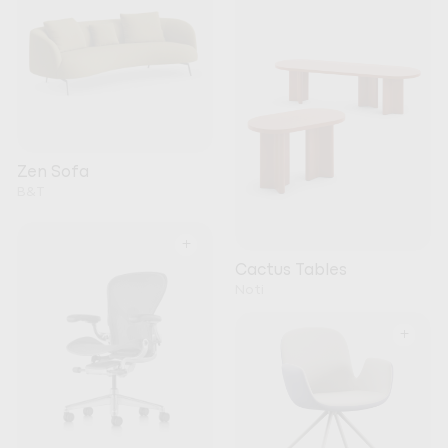
Zen Sofa
B&T
+
Cactus Tables
Noti
+