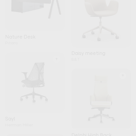
Nature Desk
Pitaro
Daisy meeting
+
B&T
+
Sayl
Herman Miller
Delphi High Back