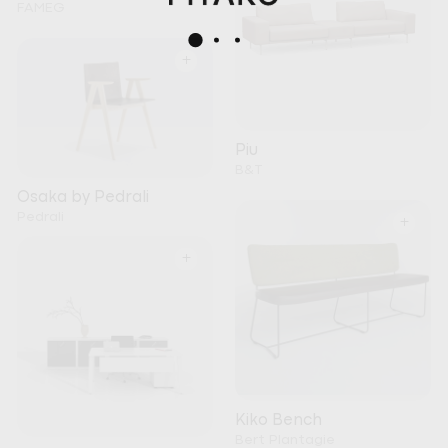
FAMEG
+
Piu
B&T
Osaka by Pedrali
Pedrali
+
+
Kiko Bench
Bert Plantagie