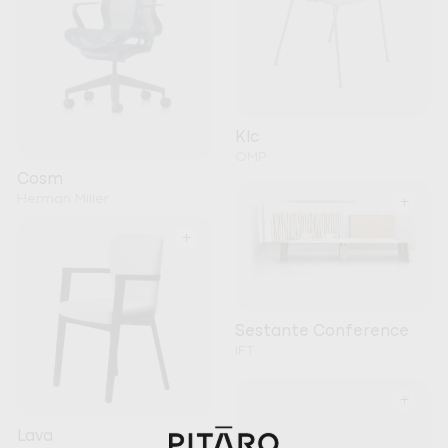
Klc
OMP
Cosm
Herman Miller
+
+
Sestante Conference
IFT
+
Lava