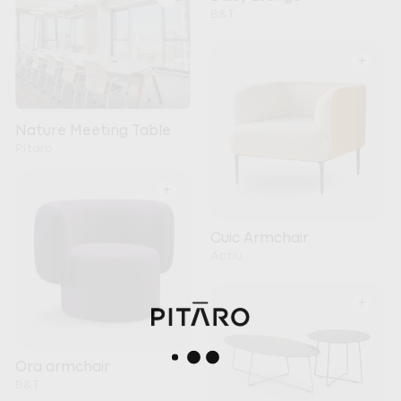
B&T
+
Nature Meeting Table
Pitaro
+
Cuic Armchair
Actiu
+
Ora armchair
B&T