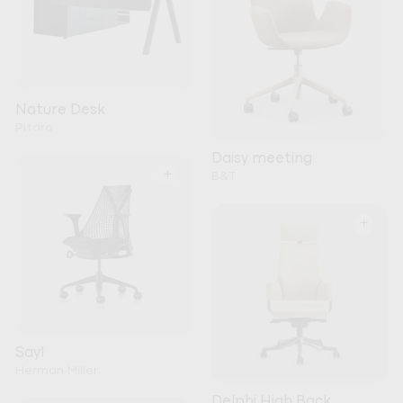
Nature Desk
Pitaro
Daisy meeting
+
B&T
+
Sayl
Herman Miller
Delphi High Back