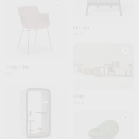
+
Manta
Noti
+
Rego Play
B&T
+
Ghia
Arper
+