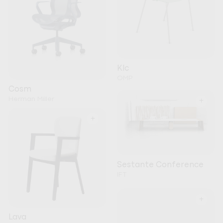
Klc
OMP
Cosm
Herman Miller
+
+
Sestante Conference
IFT
+
Lava