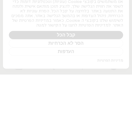
אנו משתמשים בקובצי Cookie (עוגיות) וטכנולוגיות דומות כדי
Herman Miller Aeron
לשפר את חווית הגלישה שלך, להציג תוכן מותאם אישית ולנתח
Herman Miller Embody
את התנועה באתר. בלחיצה על קבל הכל, הסרת עוגיות לא
Herman Miller Sayl
הכרחיות, ניהול העדפות או בהמשך הגלישה באתר, אתה מסכים
Herman Miller Aeron Onyx
כסאות משרדיים
לשימוש שלנו בקובצי ה Cookie, כאמור במדיניות הפרטיות של
האתר. למדיניות הפרטיות לחצו על הקישור למטה
כסאות משרדיים
קבל הכל
כסאות מנהלים
כסאות לחדרי ישיבות
הסר לא הכרחיות
כסאות מעבדה
כסאות נערמים
העדפות
כסאות אודיטוריום
מדיניות הפרטיות
ספות למשרד
שולחנות משרדיים
שולחנות משרדיים
שולחנות מנהלים
שולחנות לחדרי ישיבות
שולחנות מתכווננים חשמליים