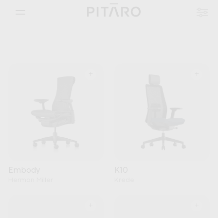
+
+
Embody
K10
Herman Miller
Krede
+
+