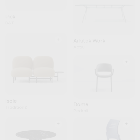
Pick
B&T
+
Arkitek Work
Actiu
+
Isole
Dome
Tradition&
Pedrali
+
+