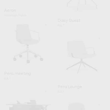
Aeron
Herman Miller
Daisy Guest
+
B&T
+
Pera meeting
B&T
Pera Lounge
+
B&T
+