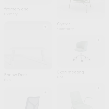
framery one
Framery
Oyster
+
Comforty
+
Ekori meeting
Endow Desk
Noti
Raio
+
+