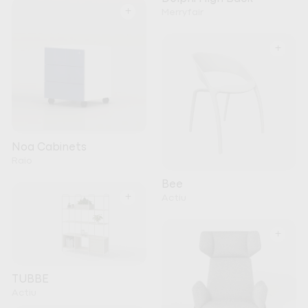
+
Merryfair
+
Noa Cabinets
Raio
Bee
+
Actiu
+
TUBBE
Actiu