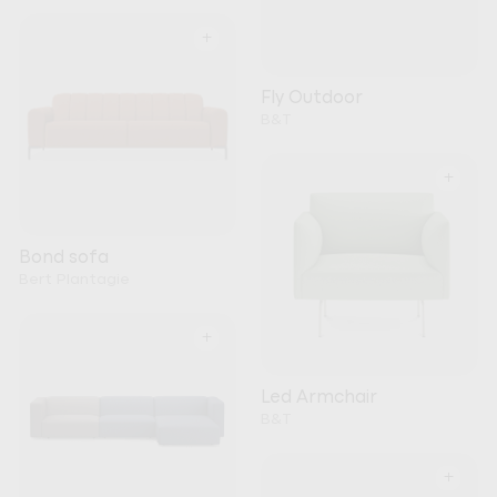
+
Fly Outdoor
B&T
+
Bond sofa
Bert Plantagie
+
Led Armchair
B&T
+