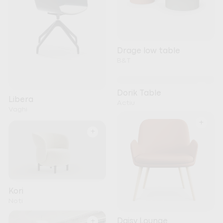
Drage low table
B&T
+
Dorik Table
Libera
Actiu
Vaghi
+
+
Kori
Noti
+
Daisy Lounge