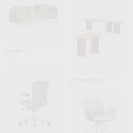
Zen Sofa
B&T
+
Cactus Tables
Noti
+