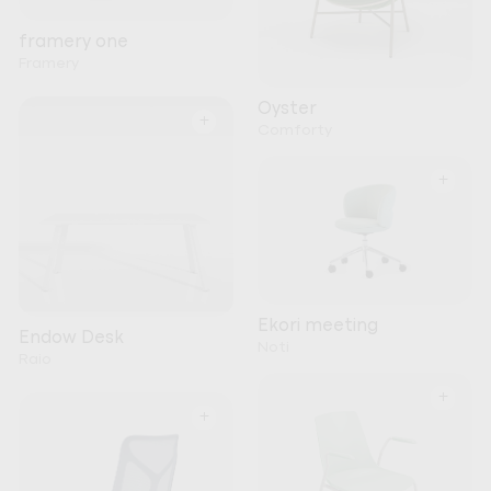
framery one
Framery
Oyster
+
Comforty
+
Ekori meeting
Endow Desk
Noti
Raio
+
+