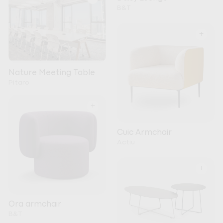
B&T
+
Nature Meeting Table
Pitaro
+
Cuic Armchair
Actiu
+
Ora armchair
B&T