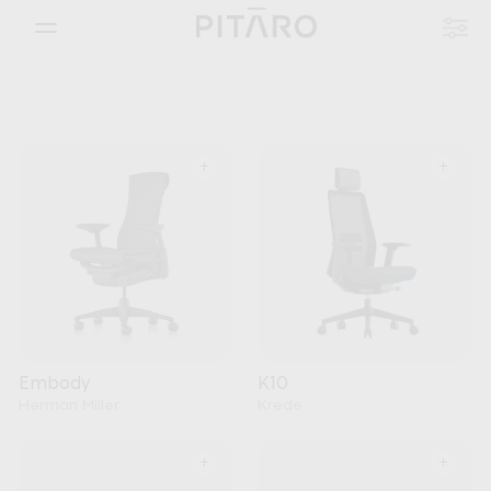
+
+
Embody
K10
Herman Miller
Krede
+
+