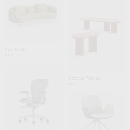
Zen Sofa
B&T
+
Cactus Tables
Noti
+