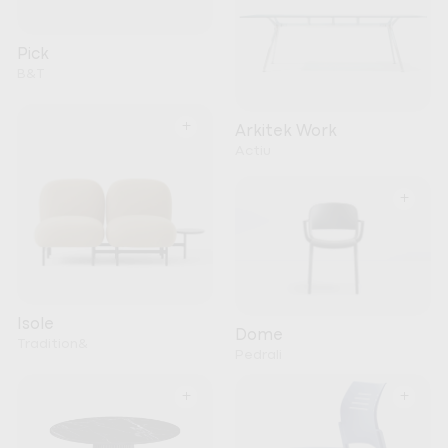
Pick
B&T
+
Arkitek Work
Actiu
+
Isole
Dome
Tradition&
Pedrali
+
+