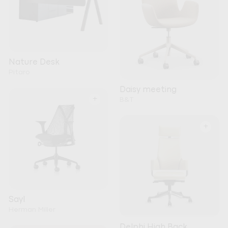
Nature Desk
Pitaro
Daisy meeting
+
B&T
+
Sayl
Herman Miller
Delphi High Back