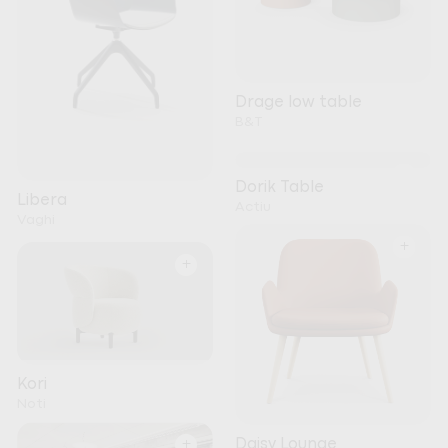
Drage low table
B&T
+
Dorik Table
Libera
Actiu
Vaghi
+
+
Kori
Noti
+
Daisy Lounge