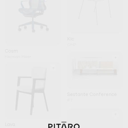
Klc
OMP
Cosm
Herman Miller
+
+
Sestante Conference
IFT
+
Lava