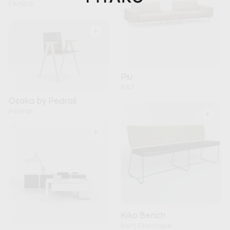
FAMEG
+
Piu
B&T
Osaka by Pedrali
Pedrali
+
+
Kiko Bench
Bert Plantagie