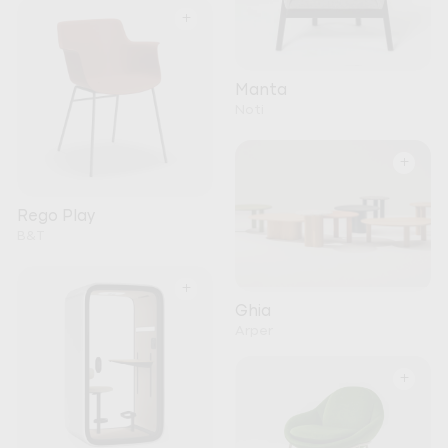
+
Manta
Noti
+
Rego Play
B&T
+
Ghia
Arper
+