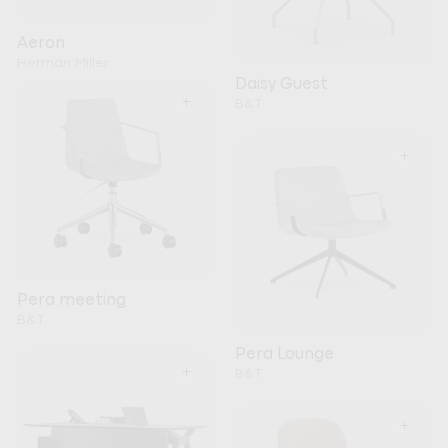
Aeron
Herman Miller
Daisy Guest
+
B&T
+
Pera meeting
B&T
Pera Lounge
+
B&T
+