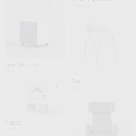
+
Merryfair
+
Noa Cabinets
Raio
Bee
+
Actiu
+
TUBBE
Actiu