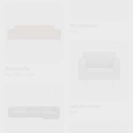
+
Fly Outdoor
B&T
+
Bond sofa
Bert Plantagie
+
Led Armchair
B&T
+