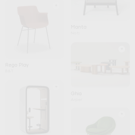
+
Manta
Noti
+
Rego Play
B&T
+
Ghia
Arper
+