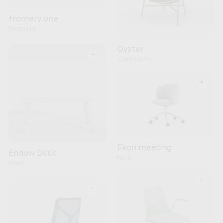
framery one
Framery
Oyster
+
Comforty
+
Ekori meeting
Endow Desk
Noti
Raio
+
+