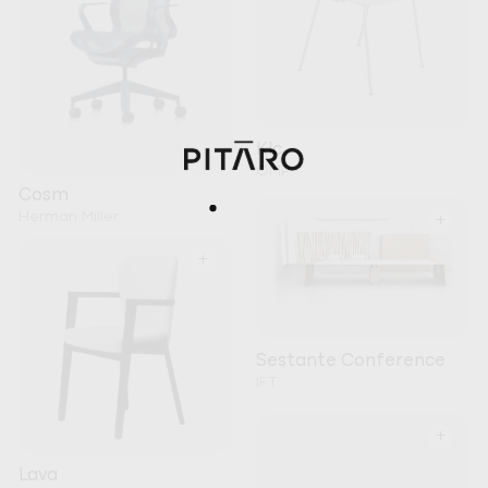
Klc
OMP
Cosm
Herman Miller
+
+
Sestante Conference
IFT
+
Lava