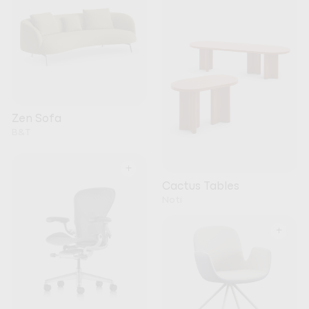
Zen Sofa
B&T
+
Cactus Tables
Noti
+