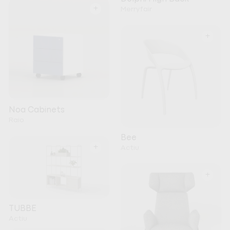
+
Merryfair
+
Noa Cabinets
Raio
Bee
+
Actiu
+
TUBBE
Actiu