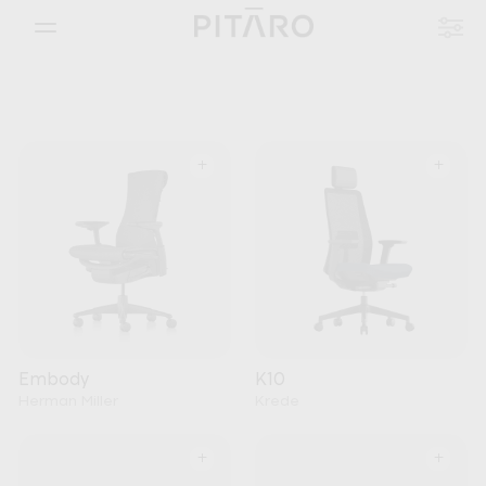
+
+
Embody
K10
Herman Miller
Krede
+
+