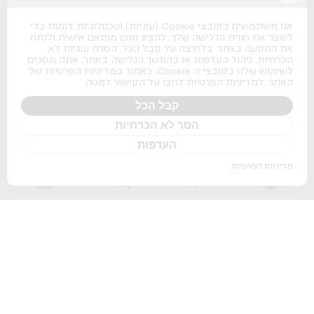
כסאות משרדיים
כסאות משרדיים
אנו משתמשים בקובצי Cookie (עוגיות) וטכנולוגיות דומות כדי
כסאות מנהלים
לשפר את חווית הגלישה שלך, להציג תוכן מותאם אישית ולנתח
כסאות לחדרי ישיבות
את התנועה באתר. בלחיצה על קבל הכל, הסרת עוגיות לא
כסאות מעבדה
הכרחיות, ניהול העדפות או בהמשך הגלישה באתר, אתה מסכים
כסאות נערמים
לשימוש שלנו בקובצי ה Cookie, כאמור במדיניות הפרטיות של
כסאות אודיטוריום
האתר. למדיניות הפרטיות לחצו על הקישור למטה
ספות למשרד
שולחנות משרדיים
קבל הכל
הסר לא הכרחיות
שולחנות משרדיים
שולחנות מנהלים
העדפות
שולחנות לחדרי ישיבות
שולחנות מתכווננים חשמליים
מדיניות הפרטיות