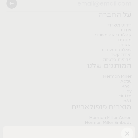
Pitaro
B&T
Artifort
Herman Miller
Nature Modular Table
FLO BLACK
Nature Storage
Pitaro
על החברה
Herman Miller
Pitaro
Meantime sofa
ריהוט משרדי
אודות
Tradition&
קטלוג ריהוט משרדי
מותגים
המגזין
שאלות ותשובות
יצירת קשר
מדיניות פרטיות
המותגים שלנו
Herman Miller
Actiu
Knoll
Hay
Mutto
b&t
מוצרים פופולאריים
Herman Miller Aeron
Herman Miller Embody
Herman Miller Sayl
×
Herman Miller Aeron Onyx