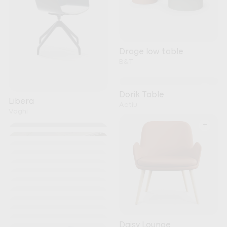
Drage low table
B&T
+
Dorik Table
Libera
Actiu
Vaghi
+
+
+
+
+
+
+
+
Kori
+
Noti
+
+
Nature Meeting Table
+
Daisy Lounge