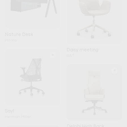
Nature Desk
Pitaro
Daisy meeting
+
B&T
+
Sayl
Herman Miller
Delphi High Back