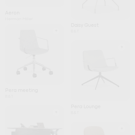
Aeron
Herman Miller
Daisy Guest
+
B&T
+
Pera meeting
B&T
Pera Lounge
+
B&T
+