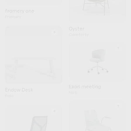
framery one
Framery
Oyster
+
Comforty
+
Ekori meeting
Endow Desk
Noti
Raio
+
+