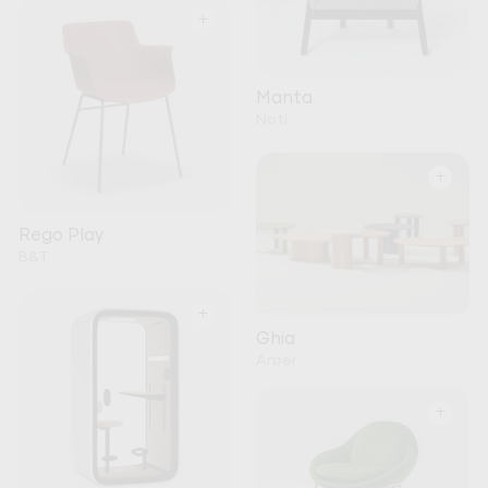
+
Manta
Noti
+
Rego Play
B&T
+
Ghia
Arper
+