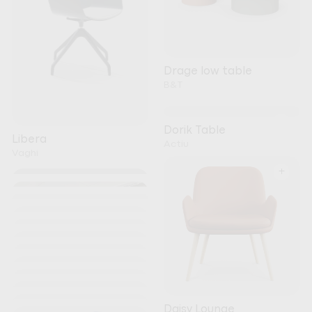
Drage low table
B&T
+
Dorik Table
Libera
Actiu
Vaghi
+
+
+
+
+
+
+
+
Kori
+
Noti
+
+
Nature Meeting Table
+
Daisy Lounge