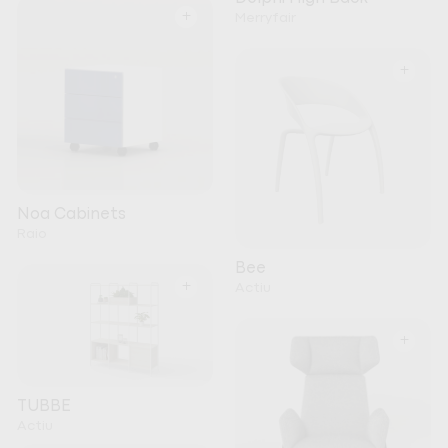
+
Merryfair
+
Noa Cabinets
Raio
Bee
+
Actiu
+
TUBBE
Actiu