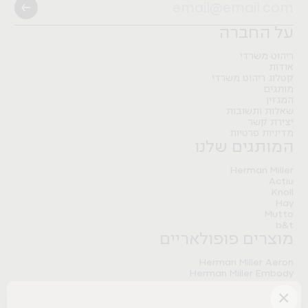
Pitaro
B&T
Artifort
Herman Miller
Nature Modular Table
FLO BLACK
Nature Storage
Pitaro
על החברה
Herman Miller
Pitaro
ריהוט משרדי
אודות
קטלוג ריהוט משרדי
מותגים
המגזין
שאלות ותשובות
יצירת קשר
מדיניות פרטיות
המותגים שלנו
Herman Miller
Actiu
Knoll
Hay
Mutto
b&t
מוצרים פופולאריים
Herman Miller Aeron
Herman Miller Embody
Herman Miller Sayl
×
Herman Miller Aeron Onyx