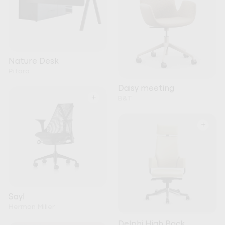
Nature Desk
Pitaro
Daisy meeting
+
B&T
+
Sayl
Herman Miller
Delphi High Back