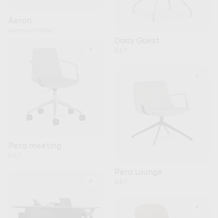
Aeron
Herman Miller
Daisy Guest
+
B&T
+
Pera meeting
B&T
Pera Lounge
+
B&T
+