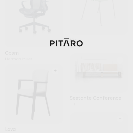
Klc
OMP
Cosm
Herman Miller
+
+
Sestante Conference
IFT
+
Lava