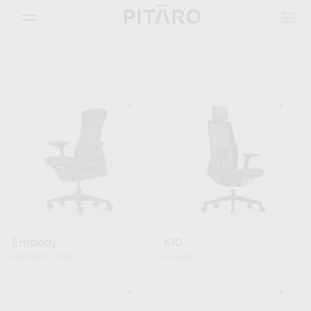
+
+
Embody
K10
Herman Miller
Krede
+
+