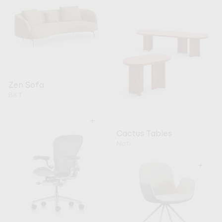
Zen Sofa
B&T
+
Cactus Tables
Noti
+