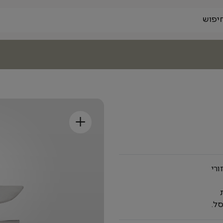
+
 אזורי
ל.