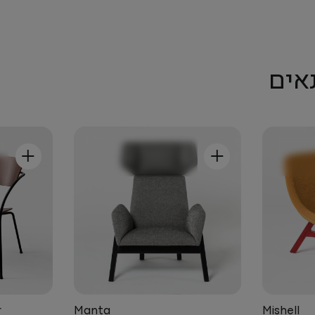
אים
+
+
r
Manta
Mishell