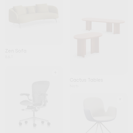
Zen Sofa
B&T
+
Cactus Tables
Noti
+