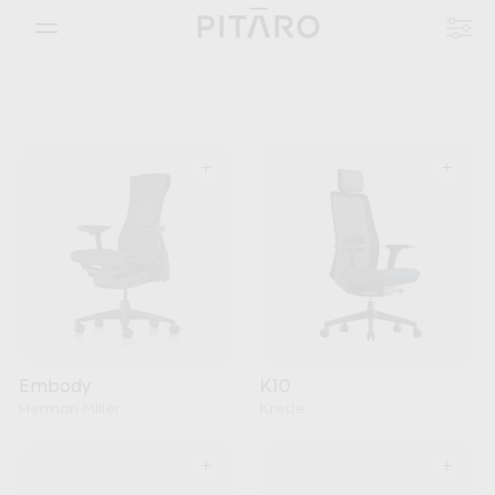
+
+
Embody
K10
Herman Miller
Krede
+
+