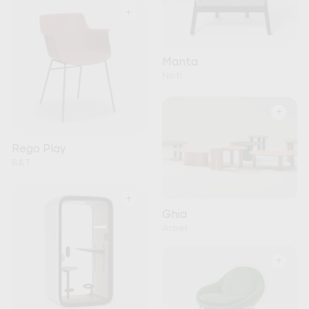
+
Manta
Noti
+
Rego Play
B&T
+
Ghia
Arper
+