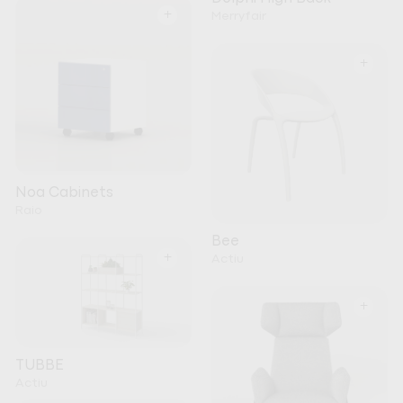
+
Merryfair
+
Noa Cabinets
Raio
Bee
+
Actiu
+
TUBBE
Actiu