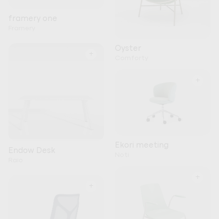
framery one
Framery
Oyster
+
Comforty
+
Ekori meeting
Endow Desk
Noti
Raio
+
+