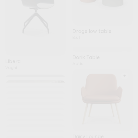
Drage low table
B&T
+
Dorik Table
Libera
Actiu
Vaghi
+
+
+
+
+
+
+
+
Kori
+
Noti
+
+
Nature Meeting Table
+
Daisy Lounge