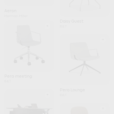
Aeron
Herman Miller
Daisy Guest
+
B&T
+
Pera meeting
B&T
Pera Lounge
+
B&T
+