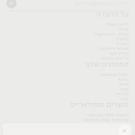
Pitaro
B&T
Artifort
Herman Miller
Nature Modular Table
FLO BLACK
Nature Storage
Pitaro
על החברה
Herman Miller
Pitaro
Meantime sofa
ריהוט משרדי
אודות
Tradition&
קטלוג ריהוט משרדי
מותגים
המגזין
שאלות ותשובות
יצירת קשר
מדיניות פרטיות
המותגים שלנו
Herman Miller
Actiu
Knoll
Hay
Mutto
b&t
מוצרים פופולאריים
Herman Miller Aeron
Herman Miller Embody
Herman Miller Sayl
×
Herman Miller Aeron Onyx