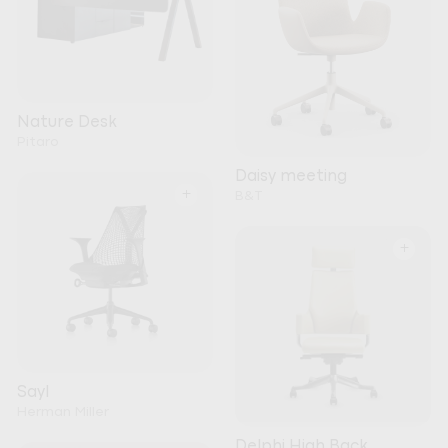
Nature Desk
Pitaro
Daisy meeting
+
B&T
+
Sayl
Herman Miller
Delphi High Back