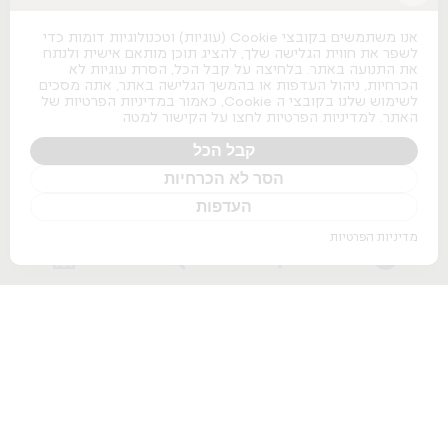
כסאות משרדיים
כסאות משרדיים
אנו משתמשים בקובצי Cookie (עוגיות) וטכנולוגיות דומות כדי
כסאות מנהלים
לשפר את חווית הגלישה שלך, להציג תוכן מותאם אישית ולנתח
כסאות לחדרי ישיבות
את התנועה באתר. בלחיצה על קבל הכל, הסרת עוגיות לא
כסאות מעבדה
הכרחיות, ניהול העדפות או בהמשך הגלישה באתר, אתה מסכים
כסאות נערמים
לשימוש שלנו בקובצי ה Cookie, כאמור במדיניות הפרטיות של
כסאות אודיטוריום
האתר. למדיניות הפרטיות לחצו על הקישור למטה
ספות למשרד
שולחנות משרדיים
קבל הכל
הסר לא הכרחיות
שולחנות משרדיים
שולחנות מנהלים
העדפות
שולחנות לחדרי ישיבות
שולחנות מתכווננים חשמליים
מדיניות הפרטיות