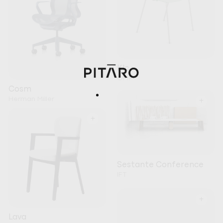
Klc
OMP
Cosm
Herman Miller
+
+
Sestante Conference
IFT
+
Lava