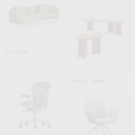
Zen Sofa
B&T
+
Cactus Tables
Noti
+