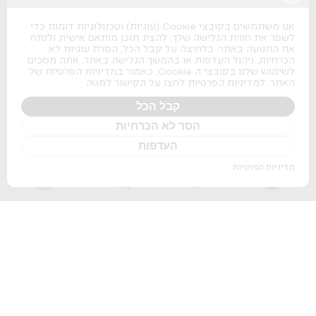
כסאות משרדיים
כסאות משרדיים
אנו משתמשים בקובצי Cookie (עוגיות) וטכנולוגיות דומות כדי
כסאות מנהלים
לשפר את חווית הגלישה שלך, להציג תוכן מותאם אישית ולנתח
כסאות לחדרי ישיבות
את התנועה באתר. בלחיצה על קבל הכל, הסרת עוגיות לא
כסאות מעבדה
הכרחיות, ניהול העדפות או בהמשך הגלישה באתר, אתה מסכים
כסאות נערמים
לשימוש שלנו בקובצי ה Cookie, כאמור במדיניות הפרטיות של
כסאות אודיטוריום
האתר. למדיניות הפרטיות לחצו על הקישור למטה
ספות למשרד
שולחנות משרדיים
קבל הכל
הסר לא הכרחיות
שולחנות משרדיים
שולחנות מנהלים
העדפות
שולחנות לחדרי ישיבות
שולחנות מתכווננים חשמליים
מדיניות הפרטיות