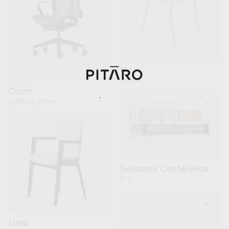
Klc
OMP
Cosm
Herman Miller
+
+
Sestante Conference
IFT
+
Lava