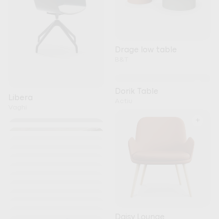
Drage low table
B&T
+
Dorik Table
Libera
Actiu
Vaghi
+
+
+
+
+
+
+
+
Kori
+
Noti
+
+
Nature Meeting Table
+
Daisy Lounge