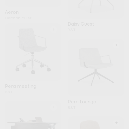
Aeron
Herman Miller
Daisy Guest
+
B&T
+
Pera meeting
B&T
Pera Lounge
+
B&T
+