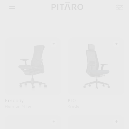
+
+
Embody
K10
Herman Miller
Krede
+
+