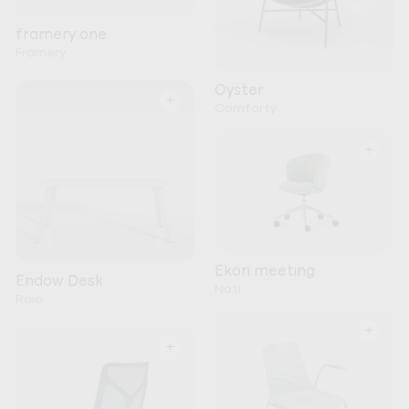
framery one
Framery
Oyster
+
Comforty
+
Ekori meeting
Endow Desk
Noti
Raio
+
+