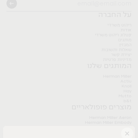
Pitaro
B&T
Artifort
Herman Miller
Nature Modular Table
FLO BLACK
Nature Storage
Pitaro
על החברה
Herman Miller
Pitaro
Meantime sofa
ריהוט משרדי
אודות
Tradition&
קטלוג ריהוט משרדי
מותגים
המגזין
שאלות ותשובות
יצירת קשר
מדיניות פרטיות
המותגים שלנו
Herman Miller
Actiu
Knoll
Hay
Mutto
b&t
מוצרים פופולאריים
Herman Miller Aeron
Herman Miller Embody
Herman Miller Sayl
×
Herman Miller Aeron Onyx