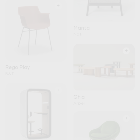
+
Manta
Noti
+
Rego Play
B&T
+
Ghia
Arper
+