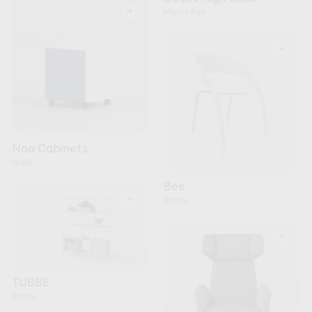
+
Merryfair
+
Noa Cabinets
Raio
Bee
+
Actiu
+
TUBBE
Actiu