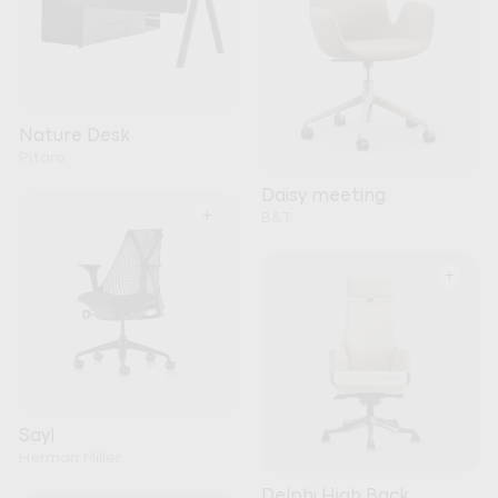
Nature Desk
Pitaro
Daisy meeting
+
B&T
+
Sayl
Herman Miller
Delphi High Back