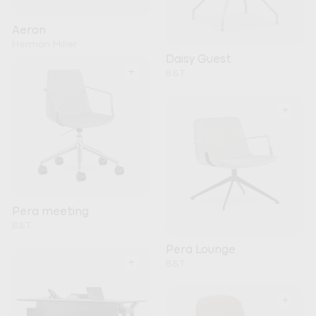
Aeron
Herman Miller
Daisy Guest
+
B&T
+
Pera meeting
B&T
Pera Lounge
+
B&T
+