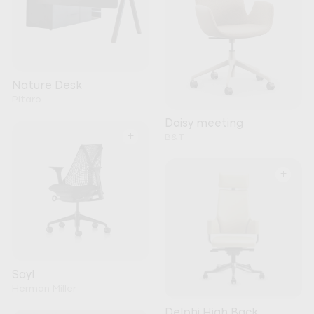
Nature Desk
Pitaro
Daisy meeting
+
B&T
+
Sayl
Herman Miller
Delphi High Back