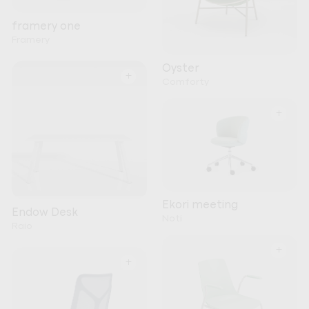
framery one
Framery
Oyster
+
Comforty
+
Ekori meeting
Endow Desk
Noti
Raio
+
+