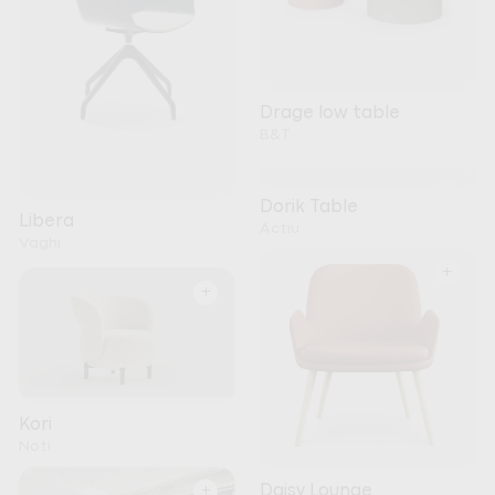
Drage low table
B&T
+
Dorik Table
Libera
Actiu
Vaghi
+
+
Kori
Noti
+
Daisy Lounge