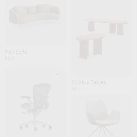
Zen Sofa
B&T
+
Cactus Tables
Noti
+