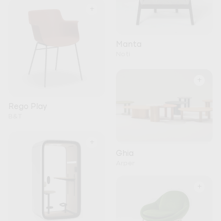
+
Manta
Noti
+
Rego Play
B&T
+
Ghia
Arper
+