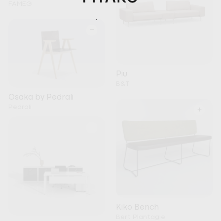
FAMEG
+
Piu
B&T
Osaka by Pedrali
Pedrali
+
+
Kiko Bench
Bert Plantagie