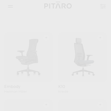
+
+
Embody
K10
Herman Miller
Krede
+
+