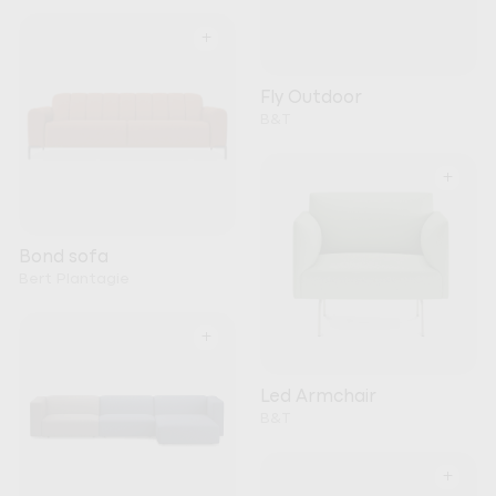
+
Fly Outdoor
B&T
+
Bond sofa
Bert Plantagie
+
Led Armchair
B&T
+