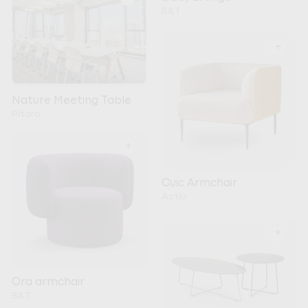
B&T
+
Nature Meeting Table
Pitaro
+
Cuic Armchair
Actiu
+
Ora armchair
B&T