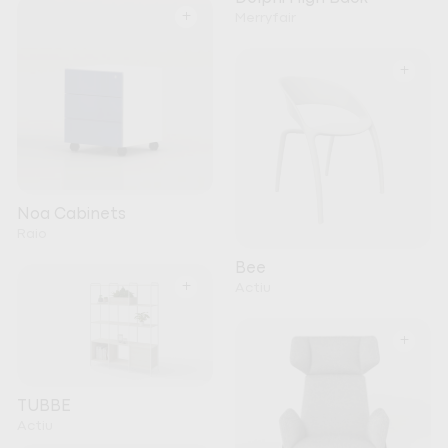
+
Merryfair
+
Noa Cabinets
Raio
Bee
+
Actiu
+
TUBBE
Actiu