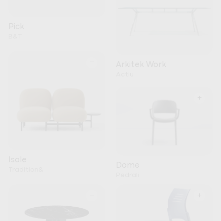
Pick
B&T
+
Arkitek Work
Actiu
+
Isole
Dome
Tradition&
Pedrali
+
+