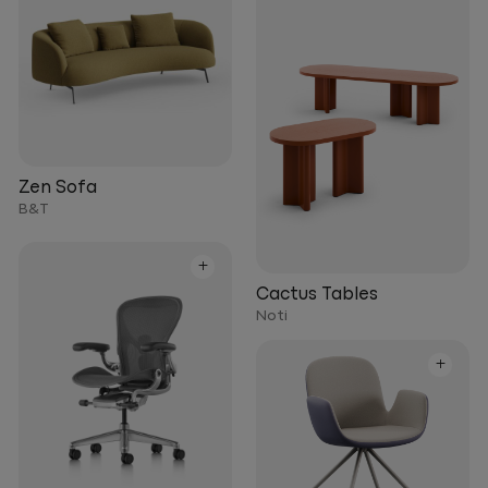
Zen Sofa
B&T
+
Cactus Tables
Noti
+