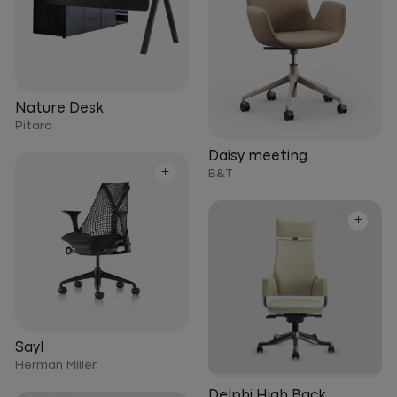
Nature Desk
Pitaro
Daisy meeting
+
B&T
+
Sayl
Herman Miller
Delphi High Back