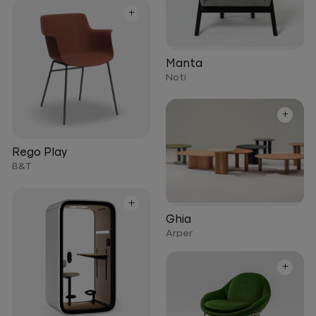
+
Manta
Noti
+
Rego Play
B&T
+
Ghia
Arper
+