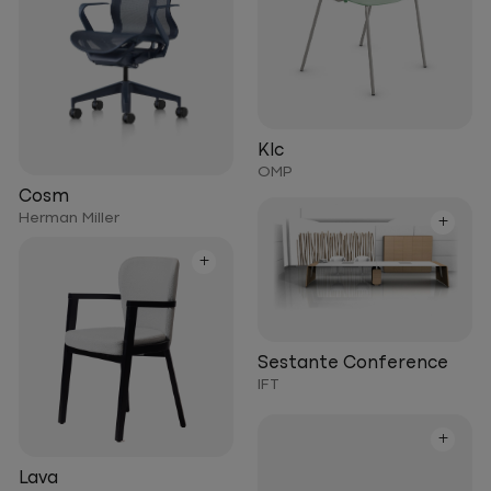
Klc
OMP
Cosm
Herman Miller
+
+
Sestante Conference
IFT
+
Lava