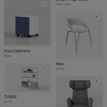
+
Merryfair
+
Noa Cabinets
Raio
Bee
+
Actiu
+
TUBBE
Actiu