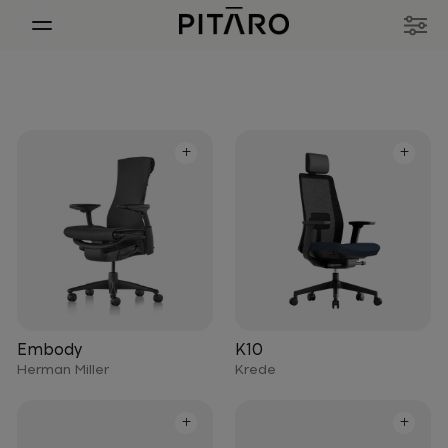
+
+
Embody
K10
Herman Miller
Krede
+
+