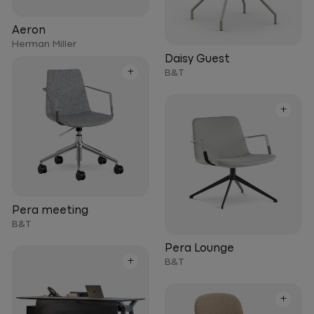
Aeron
Herman Miller
Daisy Guest
+
B&T
+
Pera meeting
B&T
Pera Lounge
+
B&T
+