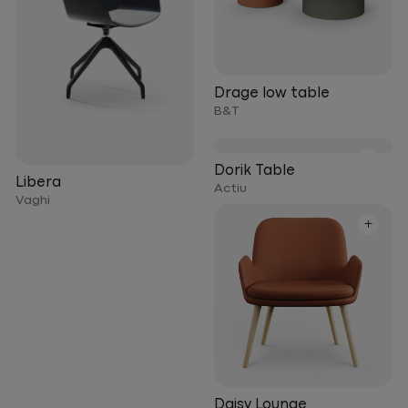
Drage low table
B&T
+
Dorik Table
Libera
Actiu
Vaghi
+
Daisy Lounge