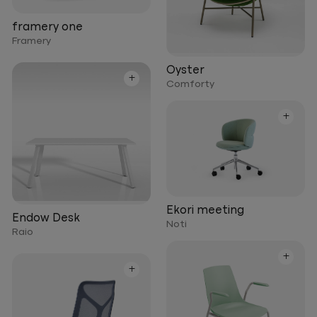
framery one
Framery
Oyster
+
Comforty
+
Ekori meeting
Endow Desk
Noti
Raio
+
+