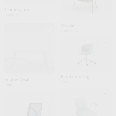
framery one
Framery
Oyster
+
Comforty
+
Ekori meeting
Endow Desk
Noti
Raio
+
+