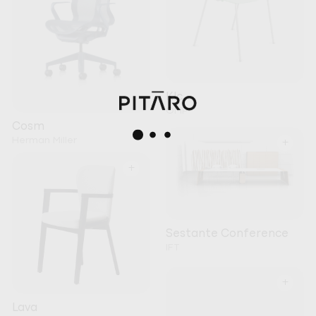
Klc
OMP
Cosm
Herman Miller
+
+
Sestante Conference
IFT
+
Lava