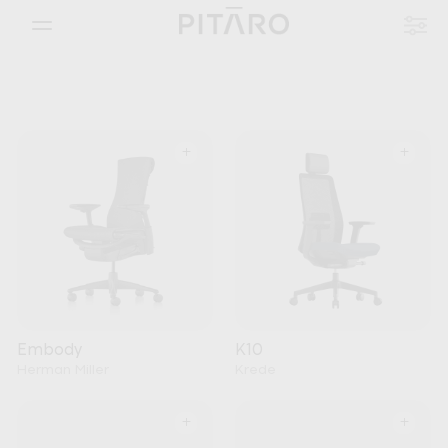
+
+
Embody
K10
Herman Miller
Krede
+
+