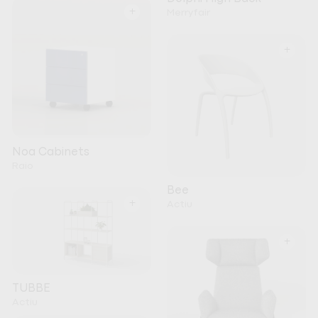
+
Merryfair
+
Noa Cabinets
Raio
Bee
+
Actiu
+
TUBBE
Actiu