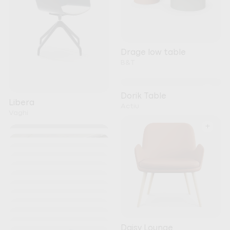
Drage low table
B&T
+
Dorik Table
Libera
Actiu
Vaghi
+
+
+
+
+
+
+
+
Kori
+
Noti
+
+
Nature Meeting Table
+
Daisy Lounge