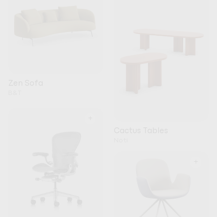
Zen Sofa
B&T
+
Cactus Tables
Noti
+