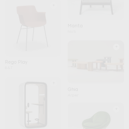
+
Manta
Noti
+
Rego Play
B&T
+
Ghia
Arper
+