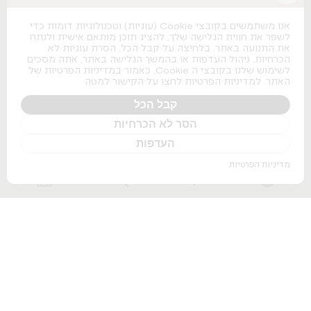
כסאות משרדיים
כסאות משרדיים
אנו משתמשים בקובצי Cookie (עוגיות) וטכנולוגיות דומות כדי
כסאות מנהלים
לשפר את חווית הגלישה שלך, להציג תוכן מותאם אישית ולנתח
כסאות לחדרי ישיבות
את התנועה באתר. בלחיצה על קבל הכל, הסרת עוגיות לא
כסאות מעבדה
הכרחיות, ניהול העדפות או בהמשך הגלישה באתר, אתה מסכים
כסאות נערמים
לשימוש שלנו בקובצי ה Cookie, כאמור במדיניות הפרטיות של
כסאות אודיטוריום
האתר. למדיניות הפרטיות לחצו על הקישור למטה
ספות למשרד
שולחנות משרדיים
קבל הכל
הסר לא הכרחיות
שולחנות משרדיים
שולחנות מנהלים
העדפות
שולחנות לחדרי ישיבות
שולחנות מתכווננים חשמליים
מדיניות הפרטיות