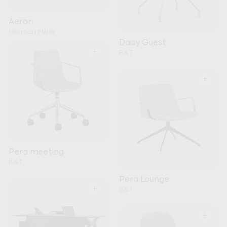
Aeron
Herman Miller
Daisy Guest
+
B&T
+
Pera meeting
B&T
Pera Lounge
+
B&T
+