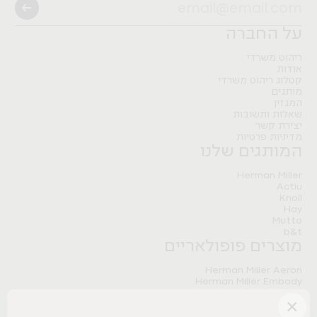
Pitaro
B&T
Artifort
Herman Miller
Nature Modular Table
FLO BLACK
Nature Storage
Pitaro
על החברה
Herman Miller
Pitaro
Meantime sofa
ריהוט משרדי
אודות
Tradition&
קטלוג ריהוט משרדי
מותגים
המגזין
שאלות ותשובות
יצירת קשר
מדיניות פרטיות
המותגים שלנו
Herman Miller
Actiu
Knoll
Hay
Mutto
b&t
מוצרים פופולאריים
Herman Miller Aeron
Herman Miller Embody
Herman Miller Sayl
×
Herman Miller Aeron Onyx