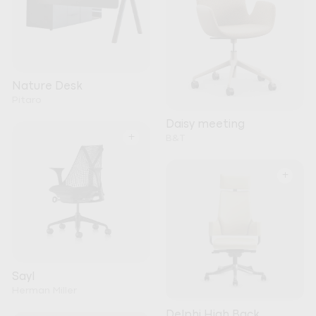
Nature Desk
Pitaro
Daisy meeting
+
B&T
+
Sayl
Herman Miller
Delphi High Back