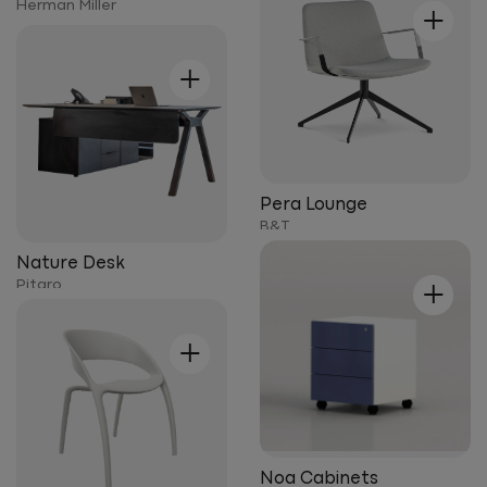
+
Herman Miller
+
Pera Lounge
B&T
Nature Desk
+
Pitaro
+
Noa Cabinets