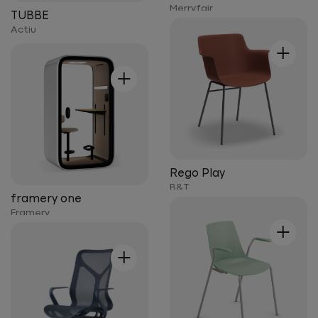
Merryfair
TUBBE
Actiu
+
+
Rego Play
B&T
framery one
Framery
+
+