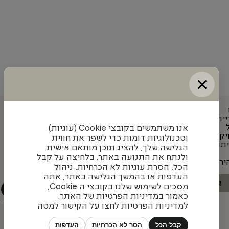
×
ייה
עדכונים והשראה מאיתנו
אנו משתמשים בקובצי Cookie (עוגיות)
יקט
וטכנולוגיות דומות כדי לשפר את חווית
תוף
הגלישה שלך, להציג תוכן מותאם אישית
הצטרפו לניוזלטר שלנו כדי להתעדכן בעיצובים חדשים,
ולנתח את התנועה באתר. בלחיצה על קבל
יר
פרויקטים מעניינים ומגמות בתחום
הכל, הסרת עוגיות לא הכרחיות, ניהול
העדפות או בהמשך הגלישה באתר, אתה
הבא
1
/
4
מסכים לשימוש שלנו בקובצי ה Cookie,
כאמור במדיניות הפרטיות של האתר.
למדיניות הפרטיות לחצו על הקישור למטה
קבל הכל
הסר לא הכרחיות
העדפות