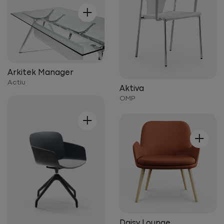
+
Arkitek Manager
Actiu
Aktiva
OMP
+
+
Daisy Lounge