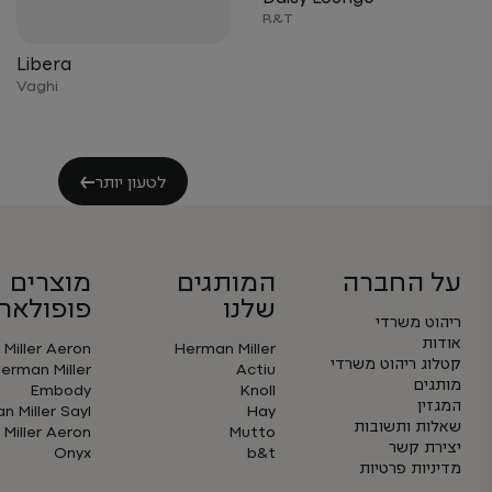
B&T
Libera
Vaghi
לטעון יותר
על החברה
המותגים
מוצרים
שלנו
פופולארי
ריהוט משרדי
אודות
Miller Aeron
Herman Miller
קטלוג ריהוט משרדי
erman Miller
Actiu
מותגים
Embody
Knoll
המגזין
 Miller Sayl
Hay
שאלות ותשובות
Miller Aeron
Mutto
יצירת קשר
Onyx
b&t
מדיניות פרטיות