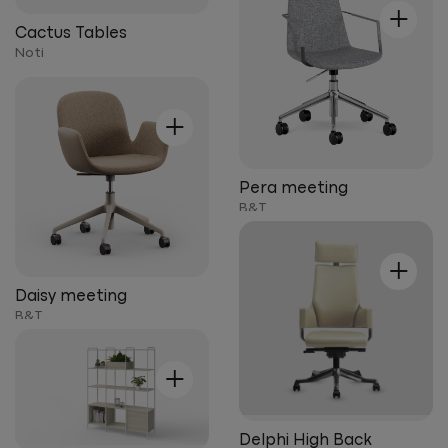
+
Cactus Tables
Noti
+
Pera meeting
B&T
+
Daisy meeting
B&T
+
Delphi High Back