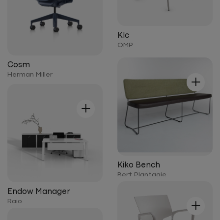
Klc
OMP
Cosm
+
Herman Miller
+
Kiko Bench
Bert Plantagie
Endow Manager
+
Raio