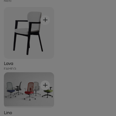
Noti
+
Lava
FAMEG
+
Lino