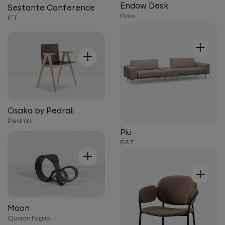
Endow Desk
Sestante Conference
Raio
IFT
+
+
Osaka by Pedrali
Pedrali
Piu
B&T
+
+
Moon
Quadrifoglio