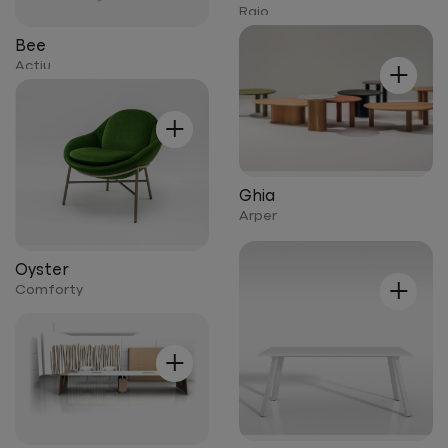
Raio
Bee
+
Actiu
+
Ghia
Arper
Oyster
+
Comforty
+