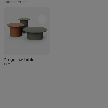
Herman Miller
+
Drage low table
B&T