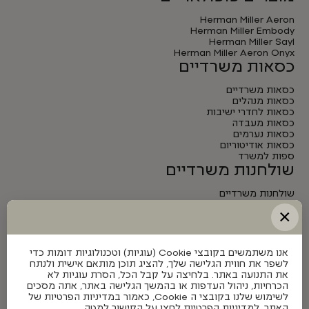
Herman Miller Aeron
Herman Miller Embody
Herman Miller Sayl
Herman Miller Aeron Onyx
כסאות משרדיים
כסאות משרדיים
כסאות מנהלים
כסאות לחדרי ישיבות
כסאות מעבדה
כסאות נערמים
כסאות אודיטוריום
ספות למשרד
שולחנות משרדיים
שולחנות משרדיים
שולחנות מנהלים
×
שולחנות לחדרי ישיבות
שולחנות מתכווננים חשמליים
אנו משתמשים בקובצי Cookie (עוגיות) וטכנולוגיות דומות כדי
לשפר את חווית הגלישה שלך, להציג תוכן מותאם אישית ולנתח
את התנועה באתר. בלחיצה על קבל הכל, הסרת עוגיות לא
הכרחיות, ניהול העדפות או בהמשך הגלישה באתר, אתה מסכים
לשימוש שלנו בקובצי ה Cookie, כאמור במדיניות הפרטיות של
האתר. למדיניות הפרטיות לחצו על הקישור למטה